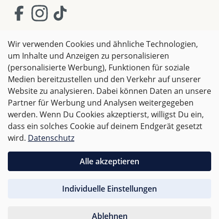
und räumliches Vorstellungsvermögen entwickeln.
Das stilvolle und langlebige Design macht diese
Spielzeugsets nicht nur unterhaltsam, sondern auch
eine verantwortungsvolle Wahl für Eltern und Kinder
Wir verwenden Cookies und ähnliche Technologien,
gleichermaßen.
um Inhalte und Anzeigen zu personalisieren
AGB
Impressum
Datenschutz
(personalisierte Werbung), Funktionen für soziale
Widerrufsrecht
Medien bereitzustellen und den Verkehr auf unserer
Website zu analysieren. Dabei können Daten an unsere
Partner für Werbung und Analysen weitergegeben
Alle Preise inkl. gesetzl. Mehrwertsteuer zzgl.
Versandkosten
werden. Wenn Du Cookies akzeptierst, willigst Du ein,
und ggf. Nachnahmegebühren, wenn nicht anders
dass ein solches Cookie auf deinem Endgerät gesetzt
angegeben.
wird.
Datenschutz
Für Österreich sind Bestellungen ab 50,- EUR
Alle akzeptieren
versandkostenfrei.
Individuelle Einstellungen
Für andere Länder wird nach
Gewicht abgerechnet
.
Ablehnen