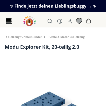
Zum Hauptinhalt springen
✨ Finde jetzt deinen Lieblingsbuggy → ✨
Warenkorb
Spielzeug für Kleinkinder
Puzzle & Motorikspielzeug
Modu Explorer Kit, 20-teilig 2.0
Bildergalerie überspringen