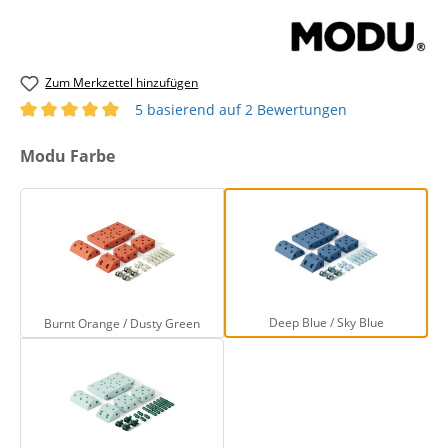
Zum Merkzettel hinzufügen
5 basierend auf 2 Bewertungen
Durchschnittliche Bewertung von 5 von 5 Sternen
auswählen
Modu Farbe
Burnt Orange / Dusty Green
Deep Blue / Sky B
Deep Blue / Sky Blue
Burnt Orange / Dusty Green
Ocean Mint / Forest Green