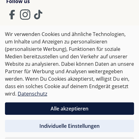
Follow us
Wir verwenden Cookies und ähnliche Technologien,
um Inhalte und Anzeigen zu personalisieren
AGB
Impressum
Datenschutz
(personalisierte Werbung), Funktionen für soziale
Widerrufsrecht
Medien bereitzustellen und den Verkehr auf unserer
Website zu analysieren. Dabei können Daten an unsere
Partner für Werbung und Analysen weitergegeben
Alle Preise inkl. gesetzl. Mehrwertsteuer zzgl.
Versandkosten
werden. Wenn Du Cookies akzeptierst, willigst Du ein,
und ggf. Nachnahmegebühren, wenn nicht anders
dass ein solches Cookie auf deinem Endgerät gesetzt
angegeben.
wird.
Datenschutz
Für Österreich sind Bestellungen ab 50,- EUR
Alle akzeptieren
versandkostenfrei.
Individuelle Einstellungen
Für andere Länder wird nach
Gewicht abgerechnet
.