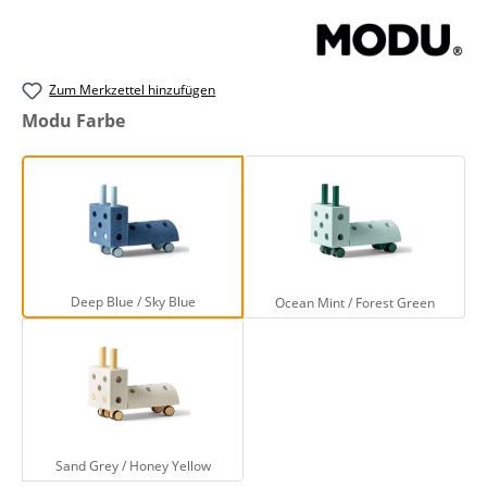
Zum Merkzettel hinzufügen
auswählen
Modu Farbe
Deep Blue / Sky Blue
Ocean Mint / Fore
Deep Blue / Sky Blue
Ocean Mint / Forest Green
Sand Grey / Honey Yellow
Sand Grey / Honey Yellow