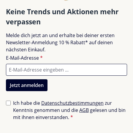
Drehrollen)
Bewertungen nur in der aktuellen Sprache anzeigen.
Belastbarkeit bis zu 50 kg
Keine Trends und Aktionen mehr
Abmessungen: 40 x 20 x 36 cm
verpassen
Fahrzeug, das sich in jede Richtung bewegen kann
Perfekt geeignet für Kinder von 1-3 Jahren
Keine Bewertungen gefunden. Teile deine
Melde dich jetzt an und erhalte bei deiner ersten
Materialien: 100 % recycelbarer EPP-Schaum und
Erfahrungen mit anderen.
Newsletter-Anmeldung 10 % Rabatt* auf deinen
lebensmittelechtes ABS
nächsten Einkauf.
Produziert in Lyon, Frankreich und Odense,
Dänemark
E-Mail-Adresse
*
Pflegeleicht und langlebig
Jetzt anmelden
Die Reinigung des Modu Tiny Ride ist einfach: einfach
abwischen, ins Bad nehmen oder in die Spülmaschine
geben. Hergestellt aus langlebigen Materialien, ist der
Ich habe die
Datenschutzbestimmungen
zur
Modu Tiny Ride ein nachhaltiges und wertvolles
Kenntnis genommen und die
AGB
gelesen und bin
Spielzeug für dein Kind.
mit ihnen einverstanden.
*