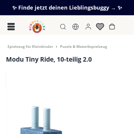
Zum Hauptinhalt springen
✨ Finde jetzt deinen Lieblingsbuggy → ✨
Warenkorb
Spielzeug für Kleinkinder
Puzzle & Motorikspielzeug
Modu Tiny Ride, 10-teilig 2.0
Bildergalerie überspringen