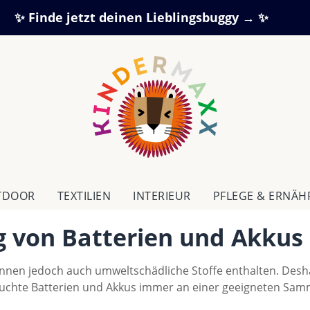
✨ Finde jetzt deinen Lieblingsbuggy → ✨
TDOOR
TEXTILIEN
IN­TE­RI­EUR
PFLEGE & ERNÄ
g von Batterien und Akkus
önnen jedoch auch umweltschädliche Stoffe enthalten. Desh
auchte Batterien und Akkus immer an einer geeigneten Samm