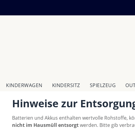
m Hauptinhalt springen
Zur Suche springen
Zur Hauptnavigation springen
KINDERWAGEN
KINDERSITZ
SPIELZEUG
OU
Hinweise zur Entsorgun
Batterien und Akkus enthalten wertvolle Rohstoffe, k
nicht im Hausmüll entsorgt
werden. Bitte gib verbr