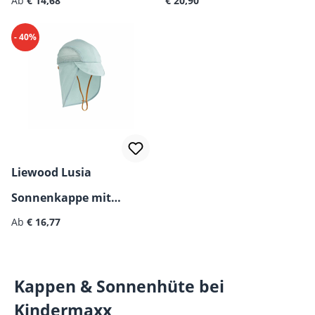
Ab
€ 14,68
Krempe
€ 20,90
- 40%
Liewood Lusia
Sonnenkappe mit
Regulärer Preis:
Nackenklappe
Ab
€ 16,77
Kappen & Sonnenhüte bei
Kindermaxx