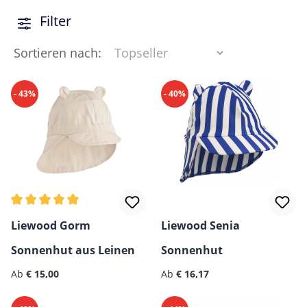
Filter
Sortieren nach:
- 43%
- 40%
Durchschnittliche Bewertung von 5 von 5 Sternen
Liewood Gorm
Liewood Senia
Sonnenhut aus Leinen
Sonnenhut
Regulärer Preis:
Regulärer Preis:
Ab
€ 15,00
Ab
€ 16,17