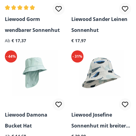
Durchschnittliche Bewertung von 5 von 5 Sternen
Liewood Gorm
Liewood Sander Leinen
wendbarer Sonnenhut
Sonnenhut
Regulärer Preis:
Regulärer Preis:
Ab
€ 17,37
€ 17,97
- 44%
- 31%
Liewood Damona
Liewood Josefine
Bucket Hat
Sonnenhut mit breiter
Regulärer Preis:
Regulärer Preis: