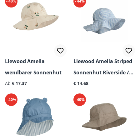
- 40%
- 44%
Liewood Amelia
Liewood Amelia Striped
wendbarer Sonnenhut
Sonnenhut Riverside /
Regulärer Preis:
Regulärer Preis:
Ab
€ 17,37
Creme de la creme
€ 14,68
- 40%
- 40%