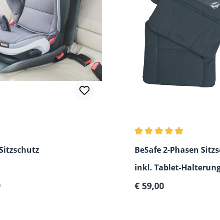
Durchschnittliche Bew
Sitzschutz
BeSafe 2-Phasen Sitz
inkl. Tablet-Halterun
er Preis:
Regulärer Preis:
9
€ 59,00