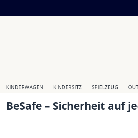
m Hauptinhalt springen
Zur Suche springen
Zur Hauptnavigation springen
KINDERWAGEN
KINDERSITZ
SPIELZEUG
OU
BeSafe – Sicherheit auf j