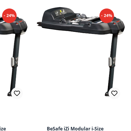
- 24%
- 24%
ertung von 5 von 5 Sternen
ize
BeSafe iZi Modular i-Size