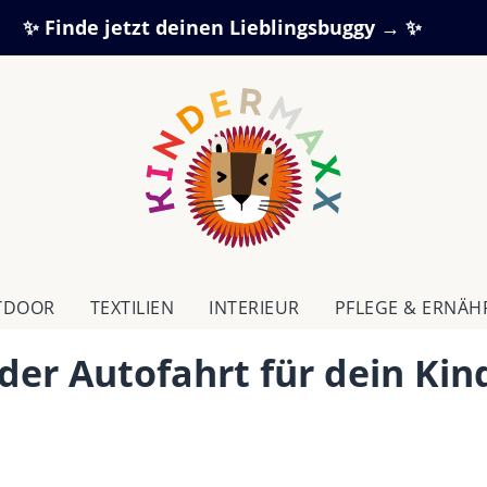
✨ Finde jetzt deinen Lieblingsbuggy → ✨
TDOOR
TEXTILIEN
IN­TE­RI­EUR
PFLEGE & ERNÄ
eder Autofahrt für dein Kin