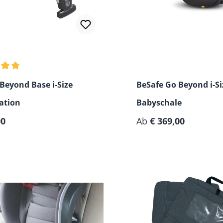
hnittliche Bewertung von 5 von 5 Sternen
Beyond Base i-Size
BeSafe Go Beyond i-Si
ation
Babyschale
er Preis:
00
Ab
€ 369,00