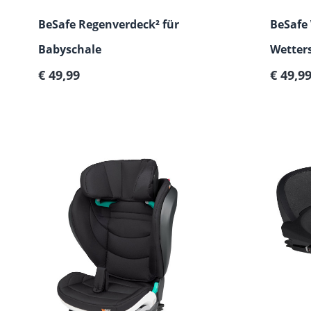
BeSafe Regenverdeck² für
BeSafe
Babyschale
Wetter
Regulärer Preis:
Regulär
€ 49,99
€ 49,9