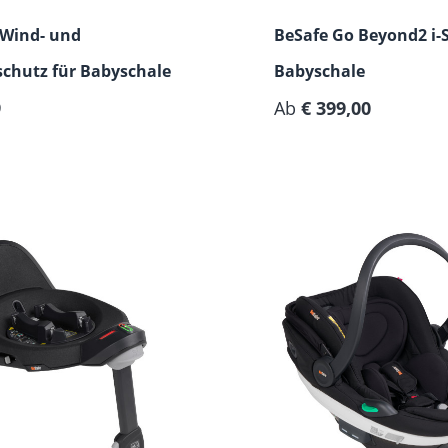
 Wind- und
BeSafe Go Beyond2 i-S
schutz für Babyschale
Babyschale
er Preis:
9
Ab
€ 399,00