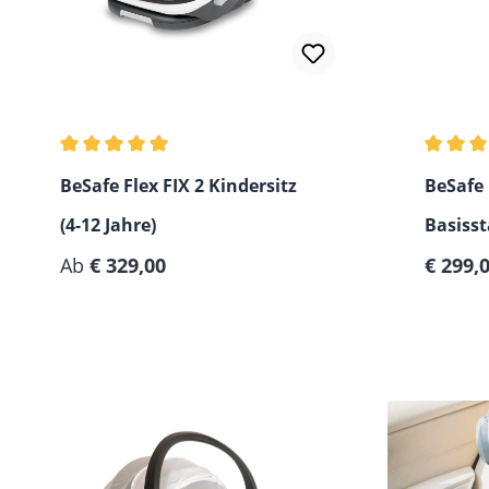
Durchschnittliche Bewertung von 5 von 5 Sternen
Durchsc
BeSafe Flex FIX 2 Kindersitz
BeSafe 
(4-12 Jahre)
Basisst
Regulär
Ab
€ 329,00
€ 299,