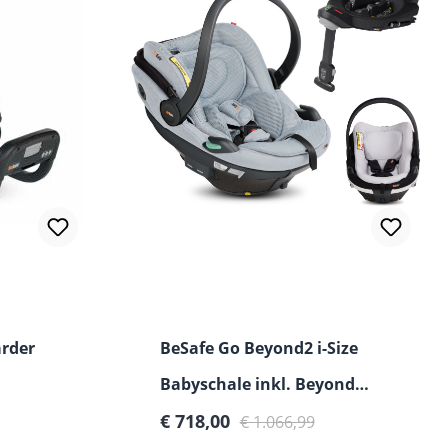
arder
BeSafe Go Beyond2 i-Size
Babyschale inkl. Beyond
ISOFIX Base + Gratis
€ 718,00
€ 1.066,99