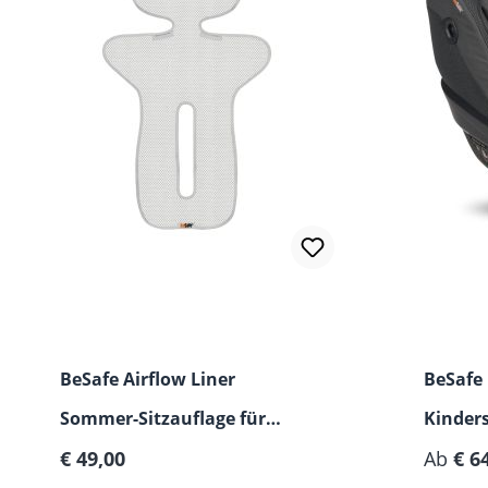
BeSafe Airflow Liner
BeSafe
Sommer-Sitzauflage für
Kinders
Regulärer Preis:
Autositze und Kinderwagen
€ 49,00
Ab
€ 6