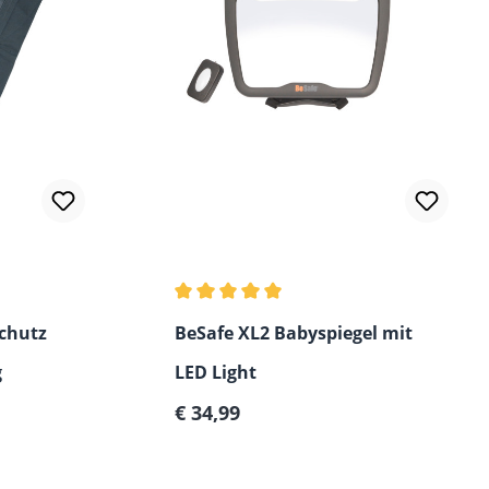
ertung von 5 von 5 Sternen
Durchschnittliche Bewertung von 5 vo
schutz
BeSafe XL2 Babyspiegel mit
g
LED Light
Regulärer Preis:
€ 34,99