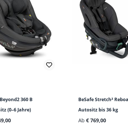
 Beyond2 360 B
BeSafe Stretch² Rebo
itz (0–6 Jahre)
Autositz bis 36 kg
49,00
Ab
€ 769,00