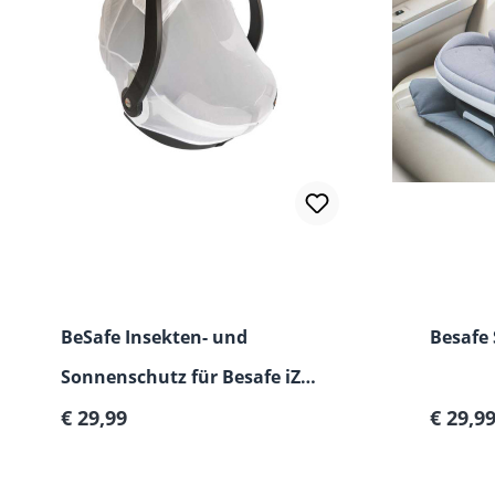
BeSafe Insekten- und
Besafe 
Sonnenschutz für Besafe iZi
Regulärer Preis:
Regulär
Go Babyschalen
€ 29,99
€ 29,9