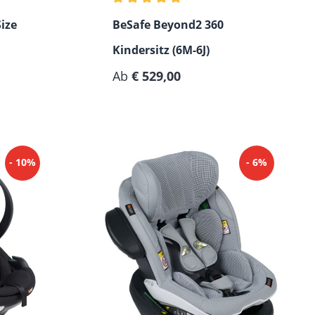
Durchschnittliche Bewertung von 5 vo
ize
BeSafe Beyond2 360
Kindersitz (6M-6J)
Ab
€ 529,00
- 10%
- 6%