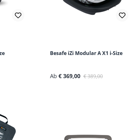
ze
Besafe iZi Modular A X1 i-Size
Verkaufspreis:
Regulärer Preis:
Ab
€ 369,00
€ 389,00