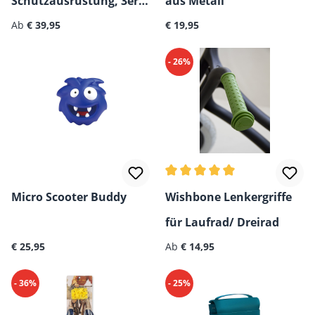
Schutzausrüstung, 3er-
aus Metall
Regulärer Preis:
Regulärer Preis:
Pack
Ab
€ 39,95
€ 19,95
- 26%
Durchschnittliche Bewertun
Micro Scooter Buddy
Wishbone Lenkergriffe
für Laufrad/ Dreirad
Regulärer Preis:
Regulärer Preis:
€ 25,95
Ab
€ 14,95
- 36%
- 25%