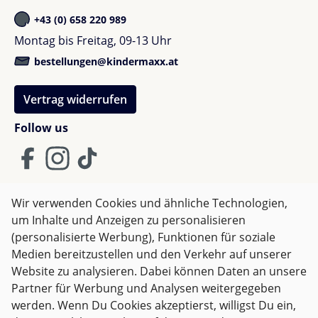
+43 (0) 658 220 989
Montag bis Freitag, 09-13 Uhr
bestellungen@kindermaxx.at
Vertrag widerrufen
Follow us
Wir verwenden Cookies und ähnliche Technologien,
um Inhalte und Anzeigen zu personalisieren
AGB
Impressum
Datenschutz
(personalisierte Werbung), Funktionen für soziale
Widerrufsrecht
Medien bereitzustellen und den Verkehr auf unserer
Website zu analysieren. Dabei können Daten an unsere
Partner für Werbung und Analysen weitergegeben
Alle Preise inkl. gesetzl. Mehrwertsteuer zzgl.
Versandkosten
werden. Wenn Du Cookies akzeptierst, willigst Du ein,
und ggf. Nachnahmegebühren, wenn nicht anders