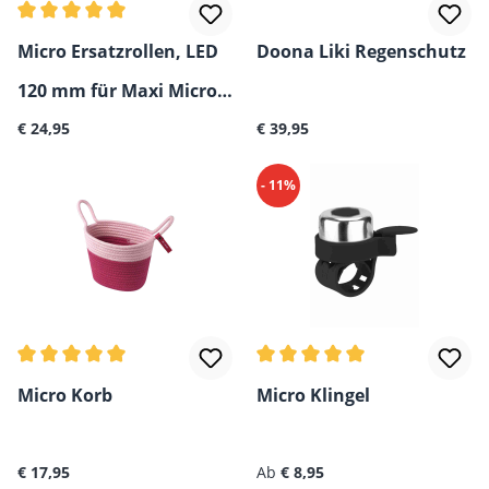
Durchschnittliche Bewertung von 5 von 5 Sternen
Micro Ersatzrollen, LED
Doona Liki Regenschutz
120 mm für Maxi Micro
Regulärer Preis:
Regulärer Preis:
& Micro Kickboard, 2er-
€ 24,95
€ 39,95
Pack
- 11%
Durchschnittliche Bewertung von 5 von 5 Sternen
Durchschnittliche Bewertun
Micro Korb
Micro Klingel
Regulärer Preis:
Regulärer Preis:
€ 17,95
Ab
€ 8,95