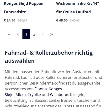
Konges Sløjd Puppen
Wishbone Trike Kit 14"
Fahrradsitz
für Cruise Laufrad
Verkaufspreis:
Regulärer Preis:
Verkaufspreis:
Regulärer Preis:
€ 24,90
€ 48,00
€ 34,95
€ 60,00
Seite
Seite
1
2
Fahrrad- & Rollerzubehör richtig
auswählen
Mit dem passenden Zubehör werden Ausfahrten mit
Fahrrad, Laufrad oder Roller sicherer, praktischer und
persönlicher. Bei Kindermaxx findest du ausgewählte
Accessoires von
Doona
,
Konges
Sløjd
,
Micro
,
Trybike
und
Wishbone
. Klingeln,
Beleuchtung, Schlösser, Lenkerfransen, Taschen und
Schutzbekleidung ergänzen das Fahrzeug passend für