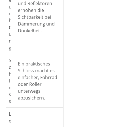
e
und Reflektoren
u
erhöhen die
c
Sichtbarkeit bei
h
Dämmerung und
t
Dunkelheit.
u
n
g
S
Ein praktisches
c
Schloss macht es
h
einfacher, Fahrrad
l
oder Roller
o
unterwegs
s
abzusichern.
s
L
e