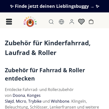
Zum Hauptinhalt springen
✨ Finde jetzt deinen Lieblingsbuggy → ✨
Warenkorb
Zubehör für Kinderfahrrad,
Laufrad & Roller
Zubehör für Fahrrad & Roller
entdecken
Entdecke Fahrrad- und Rollerzubehör
von
Doona
,
Konges
Sløjd
,
Micro
,
Trybike
und
Wishbone
. Klingeln,
Beleuchtung, Schlösser, Lenkerfransen und weitere