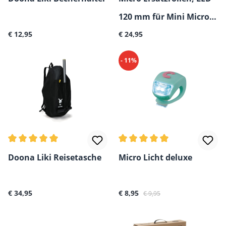
120 mm für Mini Micro,
Regulärer Preis:
Regulärer Preis:
€ 12,95
2er-Pack
€ 24,95
- 11%
Durchschnittliche Bewertung von 5 von 5 Sternen
Durchschnittliche Bewertun
Doona Liki Reisetasche
Micro Licht deluxe
Regulärer Preis:
Verkaufspreis:
Regulärer Preis:
€ 34,95
€ 8,95
€ 9,95