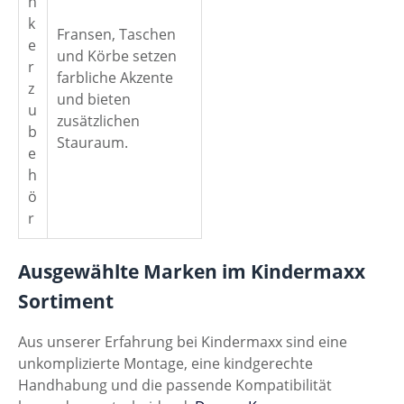
n
k
Fransen, Taschen
e
und Körbe setzen
r
farbliche Akzente
z
und bieten
u
zusätzlichen
b
Stauraum.
e
h
ö
r
Ausgewählte Marken im Kindermaxx
Sortiment
Aus unserer Erfahrung bei Kindermaxx sind eine
unkomplizierte Montage, eine kindgerechte
Handhabung und die passende Kompatibilität