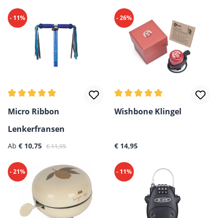
- 11%
- 26%
Durchschnittliche Bewertung von 5 von 5 Sternen
Durchschnittliche Bewertun
Micro Ribbon
Wishbone Klingel
Lenkerfransen
Verkaufspreis:
Regulärer Preis:
Regulärer Preis:
Ab
€ 10,75
€ 14,95
€ 11,95
- 21%
- 11%