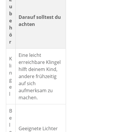
u
b
Darauf solltest du
e
achten
h
ö
r
Eine leicht
K
erreichbare Klingel
li
hilft deinem Kind,
n
andere frühzeitig
g
auf sich
e
aufmerksam zu
l
machen.
B
e
l
Geeignete Lichter