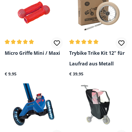
Durchschnittliche Bewertung von 5 von 5 Sternen
Durchschnittliche Bewertun
Micro Griffe Mini / Maxi
Trybike Trike Kit 12" für
Laufrad aus Metall
Regulärer Preis:
Regulärer Preis:
€ 9,95
€ 39,95