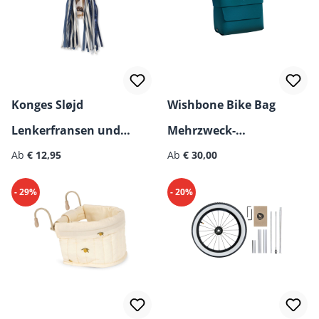
Konges Sløjd
Wishbone Bike Bag
Lenkerfransen und
Mehrzweck-
Regulärer Preis:
Regulärer Preis:
Speichenperlen
Ab
€ 12,95
Fahrradtasche
Ab
€ 30,00
- 29%
- 20%