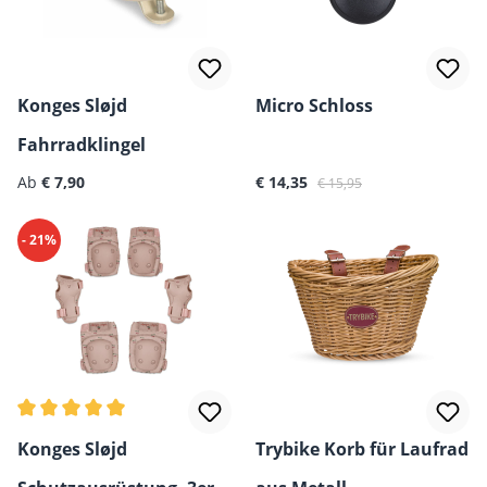
Konges Sløjd
Micro Schloss
Fahrradklingel
Regulärer Preis:
Verkaufspreis:
Regulärer Preis:
Ab
€ 7,90
€ 14,35
€ 15,95
- 21%
Durchschnittliche Bewertung von 5 von 5 Sternen
Konges Sløjd
Trybike Korb für Laufrad