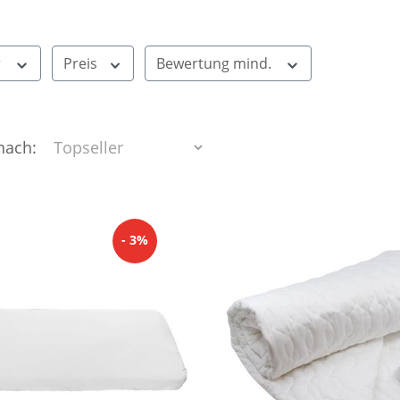
r
Preis
Bewertung mind.
 nach:
- 3%