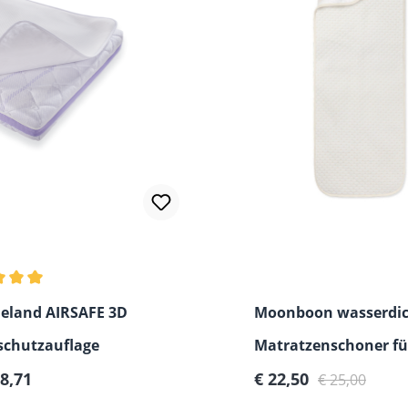
chnittliche Bewertung von 5 von 5 Sternen
eland AIRSAFE 3D
Moonboon wasserdic
schutzauflage
Matratzenschoner fü
rer Preis:
Verkaufspreis:
Regulärer Preis:
28,71
Federwiege/ Wiege
€ 22,50
€ 25,00