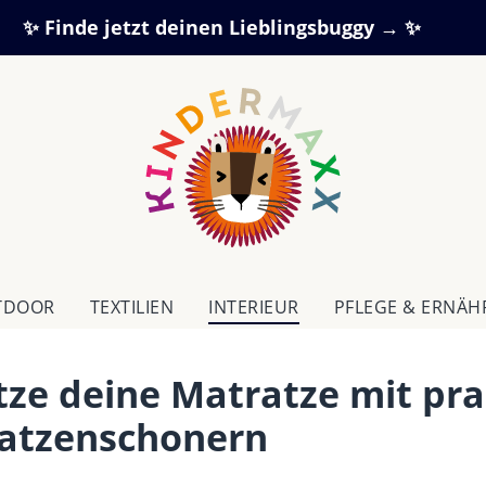
✨ Finde jetzt deinen Lieblingsbuggy → ✨
TDOOR
TEXTILIEN
IN­TE­RI­EUR
PFLEGE & ERNÄ
tze deine Matratze mit pr
atzenschonern