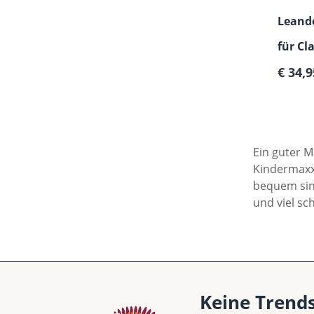
Leand
für Cl
Verkau
80 cm)
€ 34,
Ein guter M
Kindermaxx
bequem sind
und viel sc
Keine Trend