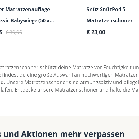
er Matratzenauflage
Snüz SnüzPod 5
assic Babywiege (50 x
Matratzenschoner
fspreis:
Regulärer Preis:
Regulärer Preis:
95
€ 23,00
€ 39,95
atratzenschoner schützt deine Matratze vor Feuchtigkeit und
 findest du eine große Auswahl an hochwertigen Matratzens
. Unsere Matratzenschoner sind atmungsaktiv und pflegelei
hlafen. Entdecke unsere Matratzenschoner und halte die Mat
s und Aktionen mehr verpassen