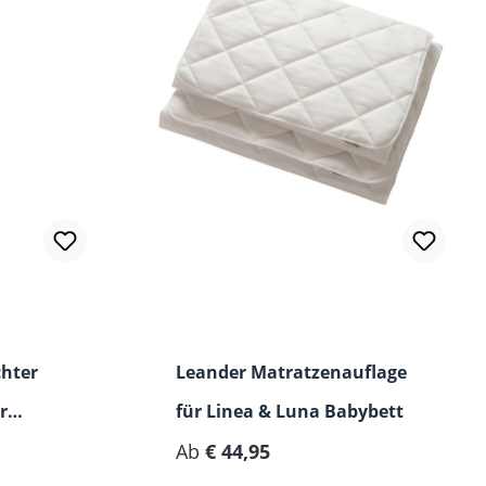
hter
Leander Matratzenauflage
r
für Linea & Luna Babybett
Regulärer Preis:
Ab
€ 44,95