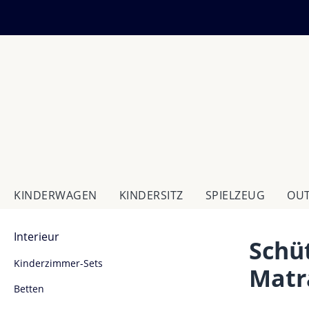
m Hauptinhalt springen
Zur Suche springen
Zur Hauptnavigation springen
KINDERWAGEN
KINDERSITZ
SPIELZEUG
OU
In­te­ri­eur
Schü
Kinderzimmer-Sets
Matr
Betten