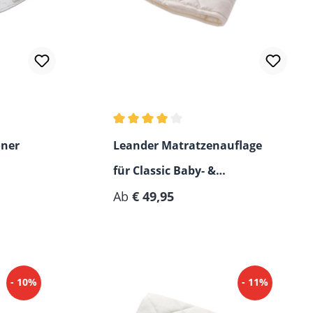
ertung von 5 von 5 Sternen
Durchschnittliche Bewertung von 4 vo
oner
Leander Matratzenauflage
für Classic Baby- &
Regulärer Preis:
Juniorbett
Ab
€ 49,95
- 10%
- 11%