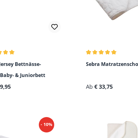
chnittliche Bewertung von 5 von 5 Sternen
Durchschnittliche Bew
Jersey Bettnässe-
Sebra Matratzensch
Baby- & Juniorbett
rer Preis:
Regulärer Preis:
29,95
Ab
€ 33,75
- 10%