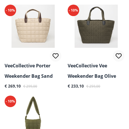
- 10%
- 10%
VeeCollective Porter
VeeCollective Vee
Weekender Bag Sand
Weekender Bag Olive
Verkaufspreis:
Regulärer Preis:
Verkaufspreis:
Regulärer Preis:
€ 269,10
€ 233,10
€ 299,00
€ 259,00
- 10%