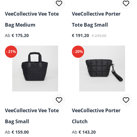
VeeCollective Vee Tote
VeeCollective Porter
Bag Medium
Tote Bag Small
Regulärer Preis:
Verkaufspreis:
Regulärer Preis:
Ab
€ 175,20
€ 191,20
€ 239,00
- 21%
- 20%
VeeCollective Vee Tote
VeeCollective Porter
Bag Small
Clutch
Regulärer Preis:
Regulärer Preis:
Ab
€ 159,00
Ab
€ 143,20