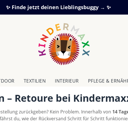
✨ Finde jetzt deinen Lieblingsbuggy → ✨
TDOOR
TEXTILIEN
IN­TE­RI­EUR
PFLEGE & ERNÄ
n – Retoure bei Kindermax
estellung zurückgeben? Kein Problem. Innerhalb von
14 Tag
ährst du, wie der Rückversand Schritt für Schritt funktion