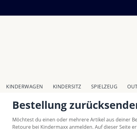
m Hauptinhalt springen
Zur Suche springen
Zur Hauptnavigation springen
KINDERWAGEN
KINDERSITZ
SPIELZEUG
OU
Bestellung zurücksende
Möchtest du einen oder mehrere Artikel aus deiner B
Retoure bei Kindermaxx anmelden. Auf dieser Seite erf