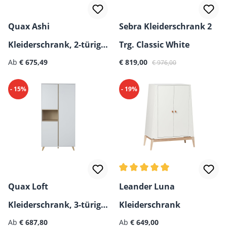
Quax Ashi
Sebra Kleiderschrank 2
Kleiderschrank, 2-türig/
Trg. Classic White
Regulärer Preis:
Verkaufspreis:
Regulärer Preis:
3-türig
Ab
€ 675,49
€ 819,00
€ 976,00
- 15%
- 19%
Durchschnittliche Bewertun
Quax Loft
Leander Luna
Kleiderschrank, 3-türig/
Kleiderschrank
Regulärer Preis:
Regulärer Preis:
4-türig
Ab
€ 687,80
Ab
€ 649,00