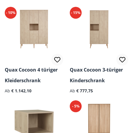
- 10%
- 15%
Quax Cocoon 4 türiger
Quax Cocoon 3-türiger
Kleiderschrank
Kinderschrank
Regulärer Preis:
Regulärer Preis:
Ab
€ 1.142,10
Ab
€ 777,75
- 5%