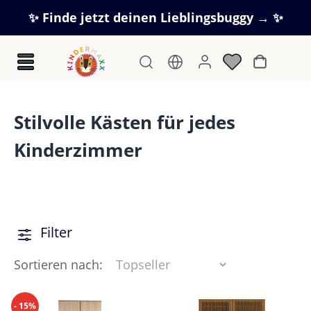
Zum Hauptinhalt springen
✨ Finde jetzt deinen Lieblingsbuggy → ✨
Warenkorb
Stilvolle Kästen für jedes
Kinderzimmer
Filter
Sortieren nach:
- 15%