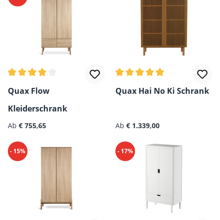
Durchschnittliche Bewertung von 3.75 von 5 Sternen
Durchschnittliche Bewertun
Quax Flow
Quax Hai No Ki Schrank
Kleiderschrank
Regulärer Preis:
Regulärer Preis:
Ab
€ 755,65
Ab
€ 1.339,00
- 15%
- 17%