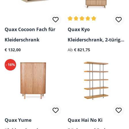
Durchschnittliche Bewertun
Quax Cocoon Fach für
Quax Kyo
Kleiderschrank
Kleiderschrank, 2-türig/
Regulärer Preis:
Regulärer Preis:
€ 132,00
3-türig
Ab
€ 821,75
- 16%
Quax Yume
Quax Hai No Ki