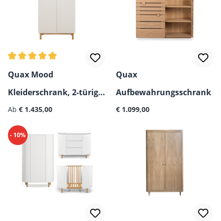
Durchschnittliche Bewertung von 5 von 5 Sternen
Quax Mood
Quax
Kleiderschrank, 2-türig/
Aufbewahrungsschrank
Regulärer Preis:
Regulärer Preis:
3-türig
Ab
€ 1.435,00
€ 1.099,00
- 10%