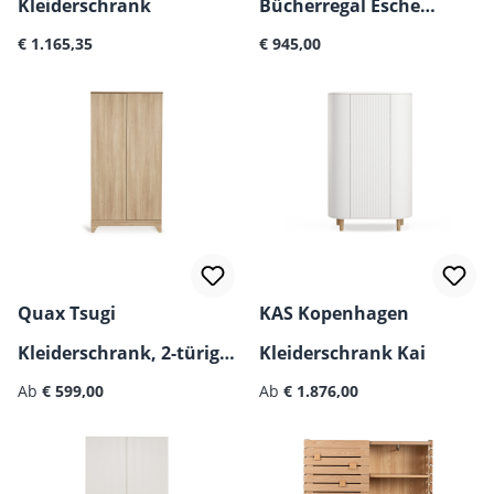
Kleiderschrank
Bücherregal Esche
Regulärer Preis:
Regulärer Preis:
€ 1.165,35
Natur
€ 945,00
Quax Tsugi
KAS Kopenhagen
Kleiderschrank, 2-türig/
Kleiderschrank Kai
Regulärer Preis:
Regulärer Preis:
3-türig
Ab
€ 599,00
Ab
€ 1.876,00