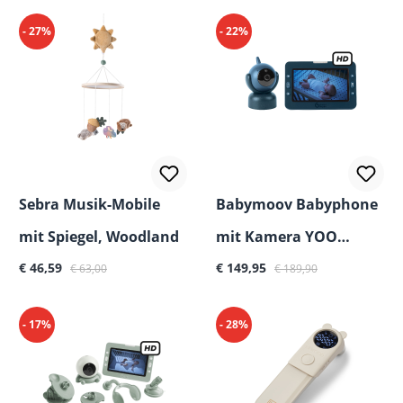
- 27%
- 22%
Sebra Musik-Mobile
Babymoov Babyphone
mit Spiegel, Woodland
mit Kamera YOO
Verkaufspreis:
Regulärer Preis:
Verkaufspreis:
Regulärer Preis:
€ 46,59
Master+ HD
€ 149,95
€ 63,00
€ 189,90
- 17%
- 28%