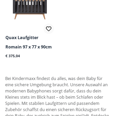
Quax Laufgitter
Romain 97 x 77 x 90cm
Regulärer Preis:
€ 375,04
Bei Kindermaxx findest du alles, was dein Baby für
eine sichere Umgebung braucht. Unsere Auswahl an
modernen Babyphones sorgt dafür, dass du dein
Kleines stets im Blick hast – ob beim Schlafen oder
Spielen. Mit stabilen Laufgittern und passendem
Zubehör schaffst du einen sicheren Rückzugsort für
dein Baby, der zugleich zum Spielen einlädt. Entdecke