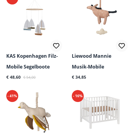
KAS Kopenhagen Filz-
Liewood Mannie
Mobile Segelboote
Musik-Mobile
Verkaufspreis:
Regulärer Preis:
Regulärer Preis:
€ 48,60
€ 34,85
€ 54,00
- 41%
- 16%