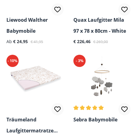
Liewood Walther
Quax Laufgitter Mila
Babymobile
97 x 78 x 80cm - White
Verkaufspreis:
Regulärer Preis:
Verkaufspreis:
Regulärer Preis:
Ab
€ 24,95
€ 226,46
€ 41,95
€ 269,00
- 10%
- 3%
Durchschnittliche Bewertun
Träumeland
Sebra Babymobile
Laufgittermatratze