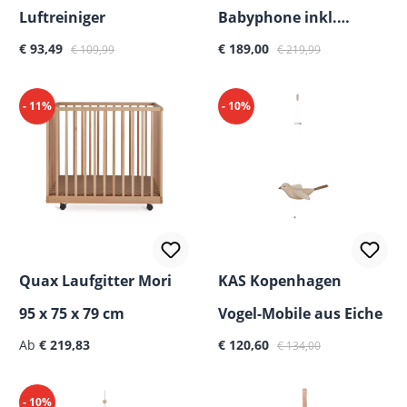
Luftreiniger
Babyphone inkl.
Verkaufspreis:
Regulärer Preis:
Verkaufspreis:
Regulärer Preis:
€ 93,49
Elterneinheit
€ 189,00
€ 109,99
€ 219,99
- 11%
- 10%
Quax Laufgitter Mori
KAS Kopenhagen
95 x 75 x 79 cm
Vogel-Mobile aus Eiche
Regulärer Preis:
Verkaufspreis:
Regulärer Preis:
Ab
€ 219,83
€ 120,60
€ 134,00
- 10%