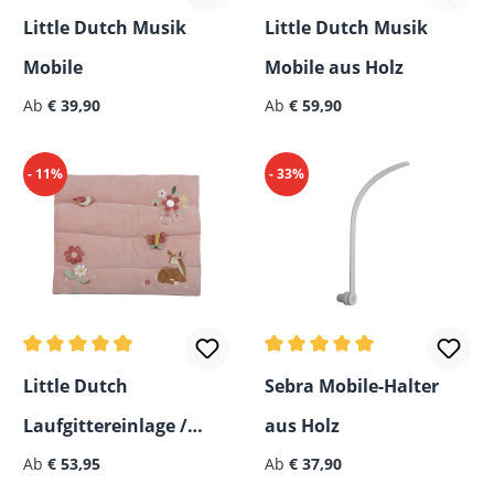
Durchschnittliche Bewertung von 5 von 5 Sternen
Durchschnittliche Bewertun
Little Dutch Musik
Little Dutch Musik
Mobile
Mobile aus Holz
Regulärer Preis:
Regulärer Preis:
Ab
€ 39,90
Ab
€ 59,90
- 11%
- 33%
Durchschnittliche Bewertung von 4.9 von 5 Sternen
Durchschnittliche Bewertun
Little Dutch
Sebra Mobile-Halter
Laufgittereinlage /
aus Holz
Regulärer Preis:
Regulärer Preis:
Spieldecke
Ab
€ 53,95
Ab
€ 37,90