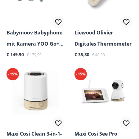
Babymoov Babyphone
Liewood Olivier
mit Kamera YOO Go+
Digitales Thermometer
Verkaufspreis:
Regulärer Preis:
Verkaufspreis:
Regulärer Preis:
HD
€ 149,90
€ 35,30
€ 179,90
€ 48,90
- 15%
- 15%
Maxi Cosi Clean 3-in-1-
Maxi Cosi See Pro