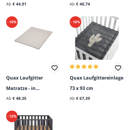
Regulärer Preis:
Regulärer Preis:
Basic 68x98/ 98x98 cm
Ab
€ 44,91
Ab
€ 40,74
- 16%
- 16%
Durchschnittliche Bewertun
Quax Laufgitter
Quax Laufgittereinlage
Matratze - in
73 x 93 cm
Regulärer Preis:
Regulärer Preis:
verschiedenen Größen
Ab
€ 48,35
Ab
€ 67,39
- 12%