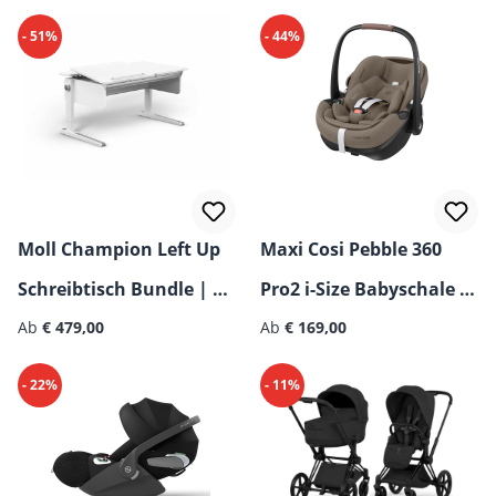
- 51%
- 44%
Moll Champion Left Up
Maxi Cosi Pebble 360
Schreibtisch Bundle | B-
Pro2 i-Size Babyschale |
Regulärer Preis:
Ware
Ab
€ 479,00
B-Ware
Ab
€ 169,00
- 22%
- 11%