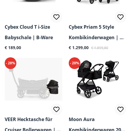
Cybex Cloud T i-Size
Cybex Priam 5 Style
Babyschale | B-Ware
Kombikinderwagen | B-
Regulärer Preis:
€ 189,00
Ware
€ 1.299,00
€ 1.899,80
- 28%
- 20%
VEER Hecktasche für
Moon Aura
Cruiser Bollerwagen | B-
Kombikinderwagen 2026