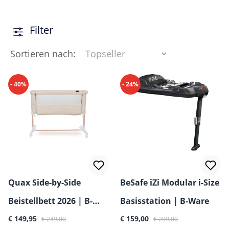
Filter
Sortieren nach:
- 40%
- 24%
Quax Side-by-Side
BeSafe iZi Modular i-Size
Beistellbett 2026 | B-
Basisstation | B-Ware
Verkaufspreis:
Regulärer Preis:
Verkaufspreis:
Regulärer Preis:
Ware
€ 149,95
€ 159,00
€ 249,00
€ 209,00