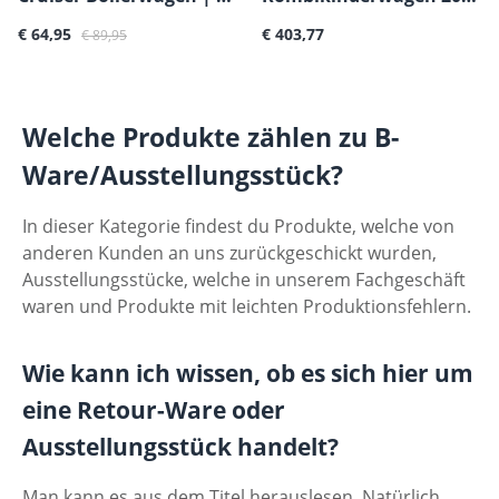
Verkaufspreis:
Regulärer Preis:
Regulärer Preis:
Ware
€ 64,95
| B-Ware
€ 403,77
€ 89,95
Welche Produkte zählen zu B-
Ware/Ausstellungsstück?
In dieser Kategorie findest du Produkte, welche von
anderen Kunden an uns zurückgeschickt wurden,
Ausstellungsstücke, welche in unserem Fachgeschäft
waren und Produkte mit leichten Produktionsfehlern.
Wie kann ich wissen, ob es sich hier um
eine Retour-Ware oder
Ausstellungsstück handelt?
Man kann es aus dem Titel herauslesen. Natürlich