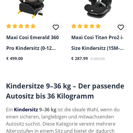
Durchschnittliche Bewertung von 5 von 5 Sternen
Durchschnittliche Bewertun
Maxi Cosi Emerald 360
Maxi Cosi Titan Pro2 i-
Pro Kindersitz (0-12
Size Kindersitz (15M-
Regulärer Preis:
Verkaufspreis:
Regulärer Preis:
Jahre)
€ 499,00
12Y)
€ 287,99
€ 359,99
Kindersitze 9–36 kg – Der passende
Autositz bis 36 Kilogramm
Ein
Kindersitz
9–36 kg
ist die ideale Wahl, wenn du
einen sicheren, langlebigen und mitwachsenden
Autositz suchst. Diese Kategorie vereint mehrere
Altersstufen in einem Sitz und bietet dir dadurch