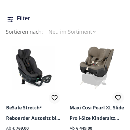
Entdecke sichere, komfortable und mitwachsende
Kindersitze für entspannte Autofahrten mit deinem
Filter
Kind.
Sortieren nach:
BeSafe Stretch²
Maxi Cosi Pearl XL Slide
Reboarder Autositz bis
Pro i-Size Kindersitz
36 kg
Ab
€ 769,00
(3M-12J)
Ab
€ 449,00