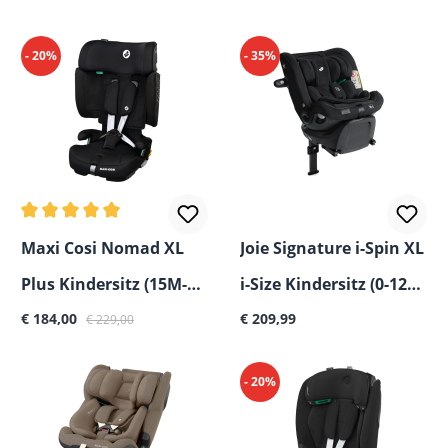
- 20%
- 35%
Durchschnittliche Bewertung von 5 von 5 Sternen
Maxi Cosi Nomad XL
Joie Signature i-Spin XL
Plus Kindersitz (15M-
i-Size Kindersitz (0-12
Verkaufspreis:
Regulärer Preis:
Regulärer Preis:
12J)
€ 184,00
Jahre)
€ 209,99
€ 229,00
- 20%