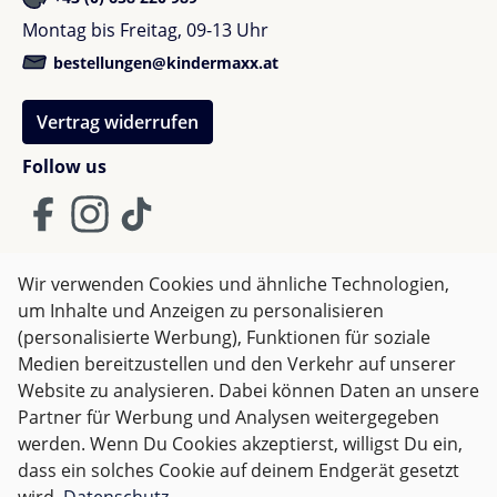
Montag bis Freitag, 09-13 Uhr
bestellungen@kindermaxx.at
Vertrag widerrufen
Follow us
Wir verwenden Cookies und ähnliche Technologien,
um Inhalte und Anzeigen zu personalisieren
AGB
Impressum
Datenschutz
(personalisierte Werbung), Funktionen für soziale
Widerrufsrecht
Medien bereitzustellen und den Verkehr auf unserer
Website zu analysieren. Dabei können Daten an unsere
Partner für Werbung und Analysen weitergegeben
Alle Preise inkl. gesetzl. Mehrwertsteuer zzgl.
Versandkosten
werden. Wenn Du Cookies akzeptierst, willigst Du ein,
und ggf. Nachnahmegebühren, wenn nicht anders
dass ein solches Cookie auf deinem Endgerät gesetzt
angegeben.