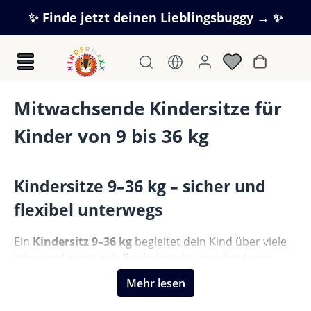
Zum Hauptinhalt springen
✨ Finde jetzt deinen Lieblingsbuggy → ✨
Warenkorb
Mitwachsende Kindersitze für
Kinder von 9 bis 36 kg
Kindersitze 9–36 kg – sicher und
flexibel unterwegs
Ein
Kindersitz 9–36 kg
begleitet dein Kind über viele
Jahre und passt sich flexibel an die verschiedenen
Wachstumsphasen an. Bei Kindermaxx findest du
Mehr lesen
hochwertige
Autositze bis 36 Kilogramm
von
bekannten Marken wie BeSafe, Joie und Maxi-Cosi.