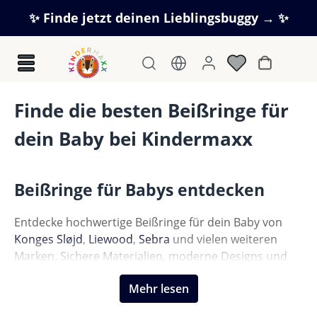
Zum Hauptinhalt springen
✨ Finde jetzt deinen Lieblingsbuggy → ✨
Warenkorb
Finde die besten Beißringe für
dein Baby bei Kindermaxx
Beißringe für Babys entdecken
Entdecke hochwertige Beißringe für dein Baby von
Konges Sløjd
,
Liewood
,
Sebra
und vielen weiteren
Marken. Sichere Materialien, moderne Designs und
angenehme Oberflächen sorgen für Beruhigung
Mehr lesen
während der Zahnungsphase – jetzt bei Kindermaxx
entdecken.