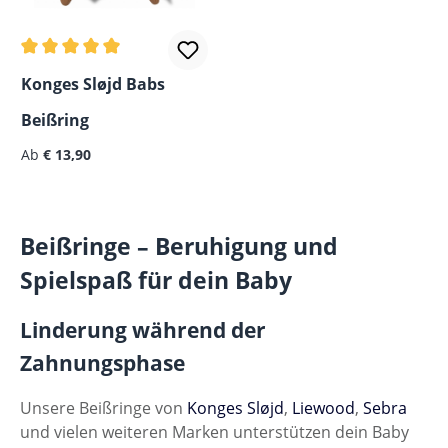
Durchschnittliche Bewertung von 5 von 5 Sternen
Konges Sløjd Babs
Beißring
Regulärer Preis:
Ab
€ 13,90
Beißringe – Beruhigung und
Spielspaß für dein Baby
Linderung während der
Zahnungsphase
Unsere Beißringe von
Konges Sløjd
,
Liewood
,
Sebra
und vielen weiteren Marken unterstützen dein Baby