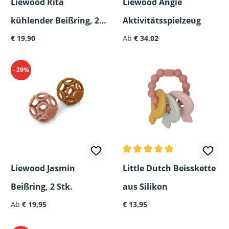
Liewood Rita
Liewood Angie
kühlender Beißring, 2
Aktivitätsspielzeug
Regulärer Preis:
Regulärer Preis:
Stk.
€ 19,90
Ab
€ 34,02
- 29%
Durchschnittliche Bewertun
Liewood Jasmin
Little Dutch Beisskette
Beißring, 2 Stk.
aus Silikon
Regulärer Preis:
Regulärer Preis:
Ab
€ 19,95
€ 13,95