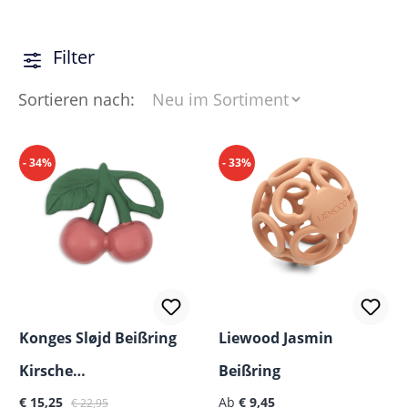
Filter
Sortieren nach:
- 34%
- 33%
Konges Sløjd Beißring
Liewood Jasmin
Kirsche
Beißring
Verkaufspreis:
Regulärer Preis:
Regulärer Preis:
Naturkautschuk Baby
€ 15,25
Ab
€ 9,45
€ 22,95