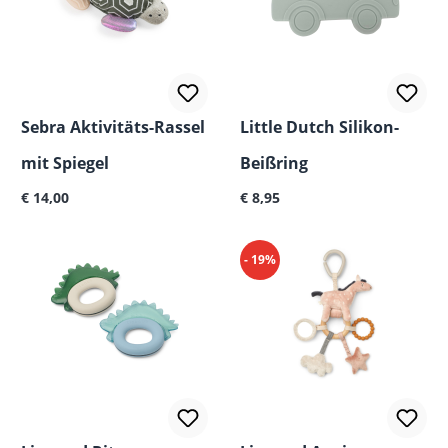
Sebra Aktivitäts-Rassel
Little Dutch Silikon-
mit Spiegel
Beißring
Regulärer Preis:
Regulärer Preis:
€ 14,00
€ 8,95
- 19%