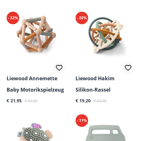
- 32%
- 20%
Liewood Annemette
Liewood Hakim
Baby Motorikspielzeug
Silikon-Rassel
Verkaufspreis:
Regulärer Preis:
Verkaufspreis:
Regulärer Preis:
€ 21,95
€ 19,20
€ 31,95
€ 23,90
- 11%