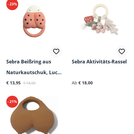
- 23%
Sebra Beißring aus
Sebra Aktivitäts-Rassel
Naturkautschuk, Luca
Verkaufspreis:
Regulärer Preis:
Regulärer Preis:
der Marienkäfer
€ 13,95
Ab
€ 18,00
€ 18,00
- 21%