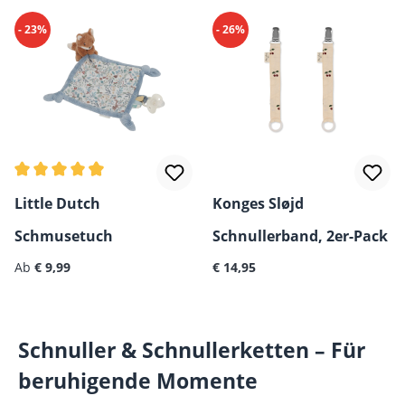
- 23%
- 26%
Durchschnittliche Bewertung von 4.75 von 5 Sternen
Little Dutch
Konges Sløjd
Schmusetuch
Schnullerband, 2er-Pack
Regulärer Preis:
Regulärer Preis:
Ab
€ 9,99
€ 14,95
Schnuller & Schnullerketten – Für
beruhigende Momente