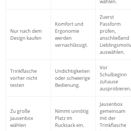
wählen.
Zuerst
Komfort und
Passform
Nur nach dem
Ergonomie
prüfen,
Design kaufen
werden
anschließend
vernachlässigt.
Lieblingsmoti
auswählen.
Vor
Trinkflasche
Undichtigkeiten
Schulbeginn
vorher nicht
oder schwierige
zuhause
testen
Bedienung.
ausprobieren.
Jausenbox
Zu große
Nimmt unnötig
gemeinsam
Jausenbox
Platz im
mit der
wählen
Rucksack ein.
Trinkflasche