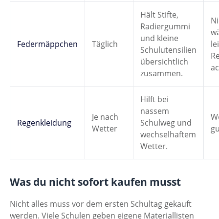
Hält Stifte,
Ni
Radiergummi
wä
und kleine
Federmäppchen
Täglich
le
Schulutensilien
Re
übersichtlich
ac
zusammen.
Hilft bei
nassem
Je nach
We
Regenkleidung
Schulweg und
Wetter
gu
wechselhaftem
Wetter.
Was du nicht sofort kaufen musst
Nicht alles muss vor dem ersten Schultag gekauft
werden. Viele Schulen geben eigene Materiallisten