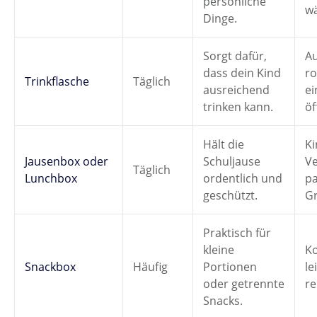
persönliche
wä
Dinge.
Sorgt dafür,
Au
dass dein Kind
ro
Trinkflasche
Täglich
ausreichend
ei
trinken kann.
öf
Hält die
Ki
Jausenbox oder
Schuljause
Ve
Täglich
Lunchbox
ordentlich und
p
geschützt.
G
Praktisch für
kleine
K
Snackbox
Häufig
Portionen
le
oder getrennte
re
Snacks.