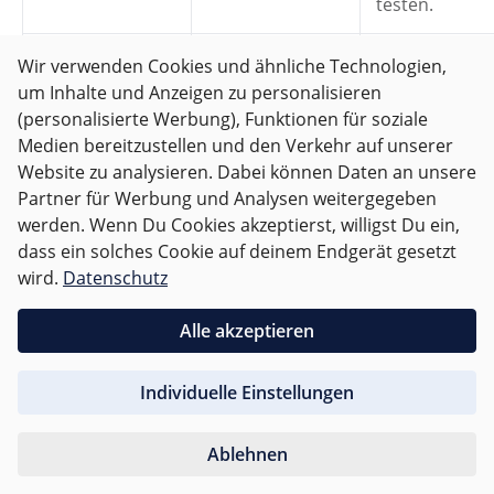
testen.
Nur die
Wir verwenden Cookies und ähnliche Technologien,
Wird schwer,
wirklich
um Inhalte und Anzeigen zu personalisieren
unübersichtlich
benötigten
(personalisierte Werbung), Funktionen für soziale
Federmäppchen
und nimmt Platz
Stifte und
Medien bereitzustellen und den Verkehr auf unserer
überfüllen
in der
kleinen
Website zu analysieren. Dabei können Daten an unsere
Schultasche
Utensilien
Partner für Werbung und Analysen weitergegeben
weg.
einpacken.
werden. Wenn Du Cookies akzeptierst, willigst Du ein,
dass ein solches Cookie auf deinem Endgerät gesetzt
wird.
Datenschutz
Wichtige
Alles erst kurz
Stress und
Produkte
vor Schulbeginn
geringere
Alle akzeptieren
frühzeitig
kaufen
Auswahl.
auswählen.
Individuelle Einstellungen
Pflege und Reinigung im Alltag
Ablehnen