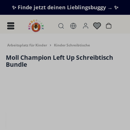
Zum Hauptinhalt springen
✨ Finde jetzt deinen Lieblingsbuggy → ✨
Warenkorb
Arbeitsplatz für Kinder
Kinder Schreibtische
Moll Champion Left Up Schreibtisch
Bundle
Bildergalerie überspringen