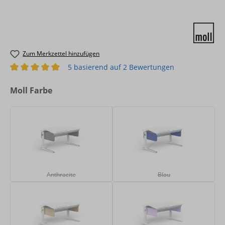
Zum Merkzettel hinzufügen
5 basierend auf 2 Bewertungen
Durchschnittliche Bewertung von 5 von 5 Sternen
auswählen
Moll Farbe
Anthracite
Blau
(Diese Option ist zurzeit nicht verfügbar.)
(Diese Option ist zurze
Anthracite
Blau