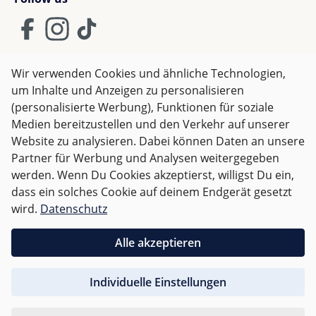
lösen...
Wir verwenden Cookies und ähnliche Technologien,
um Inhalte und Anzeigen zu personalisieren
AGB
Impressum
Datenschutz
(personalisierte Werbung), Funktionen für soziale
Widerrufsrecht
Medien bereitzustellen und den Verkehr auf unserer
Website zu analysieren. Dabei können Daten an unsere
Partner für Werbung und Analysen weitergegeben
Alle Preise inkl. gesetzl. Mehrwertsteuer zzgl.
Versandkosten
werden. Wenn Du Cookies akzeptierst, willigst Du ein,
und ggf. Nachnahmegebühren, wenn nicht anders
dass ein solches Cookie auf deinem Endgerät gesetzt
angegeben.
wird.
Datenschutz
Für Österreich sind Bestellungen ab 50,- EUR
Alle akzeptieren
versandkostenfrei.
Individuelle Einstellungen
Für andere Länder wird nach
Gewicht abgerechnet
.