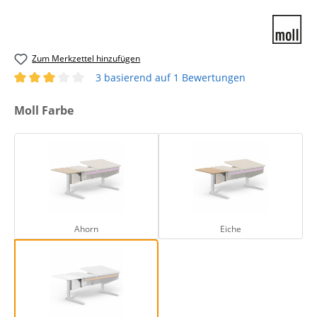
Zum Merkzettel hinzufügen
3 basierend auf 1 Bewertungen
Durchschnittliche Bewertung von 3 von 5 Sternen
auswählen
Moll Farbe
Ahorn
Eiche
Ahorn
Eiche
Weiss