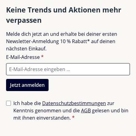
Gut (1)
100%
Keine Trends und Aktionen mehr
verpassen
Akzeptierbar (0)
0%
Melde dich jetzt an und erhalte bei deiner ersten
Unbefriedigend (0)
0%
Newsletter-Anmeldung 10 % Rabatt* auf deinen
nächsten Einkauf.
E-Mail-Adresse
*
Bewerte dieses Produkt!
Teile deine Erfahrungen mit anderen Kunden.
Jetzt anmelden
Bewertung schreiben
Ich habe die
Datenschutzbestimmungen
zur
Kenntnis genommen und die
AGB
gelesen und bin
Bewertungen nur in der aktuellen Sprache anzeigen.
mit ihnen einverstanden.
*
Sortiert nach