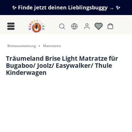
Zum Hauptinhalt springen
✨ Finde jetzt deinen Lieblingsbuggy → ✨
Warenkorb
Bettausstattung
Matratzen
Träumeland Brise Light Matratze für
Bugaboo/ Joolz/ Easywalker/ Thule
Kinderwagen
Bildergalerie überspringen