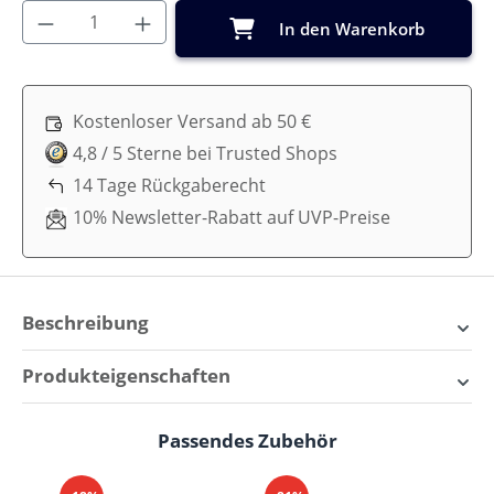
Produkt Anzahl: Gib den gewünschten Wer
In den Warenkorb
Kostenloser Versand ab 50 €
4,8 / 5 Sterne bei Trusted Shops
14 Tage Rückgaberecht
10% Newsletter-Rabatt auf UVP-Preise
Beschreibung
Träumeland Brise Light
Produkteigenschaften
Matratze für Kinderwagen
Matratzeneigenschaften:
3D-Luftpolsterauflage,
Passendes Zubehör
Produktgalerie überspringen
Baby- & Kleinkindseite,
Super gemütlich! Alle Träumeland-Matratzen werden
Für Allergiker geeignet,
mit sorgfältig ausgewählten Materialien in Österreich