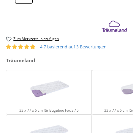
Zum Merkzettel hinzufügen
4.7 basierend auf 3 Bewertungen
Durchschnittliche Bewertung von 4.67 von 5 Sternen
auswählen
Träumeland
33 x 77 x 6 cm für Bugaboo Fox 3 / 5
33 x 77 x 6 cm für Bugaboo Fox 3 / 5
33 x 77 x 6 cm fü