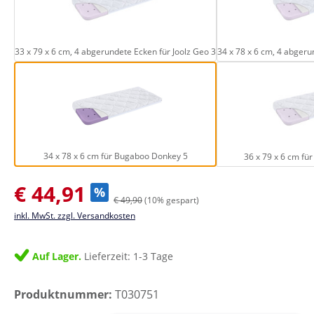
33 x 79 x 6 cm, 4 abgerundete Ecken für Jo
33 x 79 x 6 cm, 4 abgerundete Ecken für Joolz Geo 3
34 x 78 x 6 cm, 4 abgeru
34 x 78 x 6 cm für Bugaboo Donkey 5
34 x 78 x 6 cm für Bugaboo Donkey 5
36 x 79 x 6 cm fü
Verkaufspreis:
€ 44,91
%
€ 49,90
(10% gespart)
inkl. MwSt. zzgl. Versandkosten
Auf Lager.
Lieferzeit: 1-3 Tage
Produktnummer:
T030751