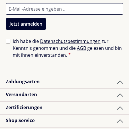
Bewerte dieses Produkt!
Teile deine Erfahrungen mit anderen Kunden.
Jetzt anmelden
Bewertung schreiben
Ich habe die
Datenschutzbestimmungen
zur
Kenntnis genommen und die
AGB
gelesen und bin
Bewertungen nur in der aktuellen Sprache anzeigen.
mit ihnen einverstanden.
*
Sortiert nach
Zahlungsarten
3
Bewertungen
Versandarten
Zertifizierungen
Chantal K.
Bewertung mit 5 von 5 Sternen
Verified buyer
Shop Service
Goede kwaliteit, snelle levering! Blij mee!