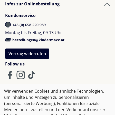
Infos zur Onlinebestellung
Kundenservice
+43 (0) 658 220 989
Yvonne F.
Montag bis Freitag, 09-13 Uhr
Bewertung mit 4 von 5 Sternen
Verified buyer
bestellungen@kindermaxx.at
Het is een mooi soepel matrasje, alleen is het maar 4
Vertrag widerrufen
cm dik i.p.v. 6 cm
Follow us
Sofie K.
Wir verwenden Cookies und ähnliche Technologien,
Bewertung mit 5 von 5 Sternen
Verified buyer
um Inhalte und Anzeigen zu personalisieren
AGB
Impressum
Datenschutz
Soft and great
(personalisierte Werbung), Funktionen für soziale
Widerrufsrecht
Medien bereitzustellen und den Verkehr auf unserer