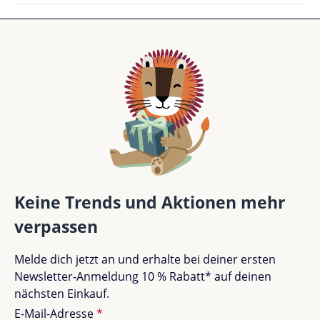
3 von 3 Bewertungen
Durchschnittliche Bewertung von 4.7 von 5 Sternen
4.7 von 5 Sternen
Perfekt (2)
67%
Sehr gut (1)
33%
Gut (0)
0%
Keine Trends und Aktionen mehr
verpassen
Akzeptierbar (0)
0%
Melde dich jetzt an und erhalte bei deiner ersten
Unbefriedigend (0)
0%
Newsletter-Anmeldung 10 % Rabatt* auf deinen
nächsten Einkauf.
E-Mail-Adresse
*