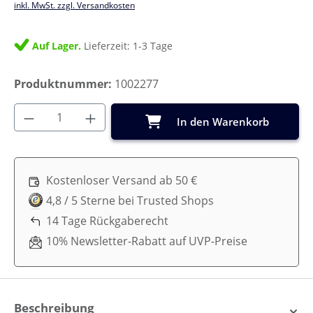
inkl. MwSt. zzgl. Versandkosten
Auf Lager.
Lieferzeit: 1-3 Tage
Produktnummer:
1002277
Produkt Anzahl: Gib den gewünschten Wer
In den Warenkorb
Kostenloser Versand ab 50 €
4,8 / 5 Sterne bei Trusted Shops
14 Tage Rückgaberecht
10% Newsletter-Rabatt auf UVP-Preise
Beschreibung