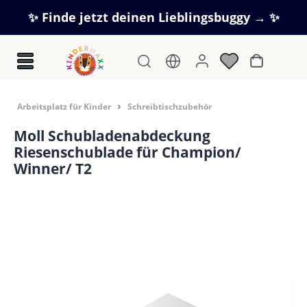
Zum Hauptinhalt springen
✨ Finde jetzt deinen Lieblingsbuggy → ✨
Warenkorb
Arbeitsplatz für Kinder
Schreibtischzubehör
Moll Schubladenabdeckung
Riesenschublade für Champion/
Winner/ T2
Bildergalerie überspringen