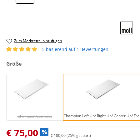
Zum Merkzettel hinzufügen
5 basierend auf 1 Bewertungen
Durchschnittliche Bewertung von 5 von 5 Sternen
auswählen
Größe
Champion Compact
Champion Left U
(Diese Option ist zurzeit nicht verfügbar.)
Champion Left Up/ Right Up/ Center Up/ Fro
Champion Compact
Verkaufspreis:
€ 75,00
%
€ 100,00
(25% gespart)