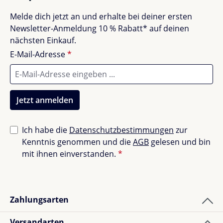
Schreibtisch um ein durchdachtes Extra, das für mehr
Melde dich jetzt an und erhalte bei deiner ersten
Ordnung und Schutz sorgt – ganz nach deinen
Unbefriedigend (0)
0%
Newsletter-Anmeldung 10 % Rabatt* auf deinen
Bedürfnissen!
nächsten Einkauf.
E-Mail-Adresse
*
Bewerte dieses Produkt!
Teile deine Erfahrungen mit anderen Kunden.
Jetzt anmelden
Bewertung schreiben
Ich habe die
Datenschutzbestimmungen
zur
Kenntnis genommen und die
AGB
gelesen und bin
Bewertungen nur in der aktuellen Sprache anzeigen.
mit ihnen einverstanden.
*
Sortiert nach
Zahlungsarten
1
Bewertung
Versandarten