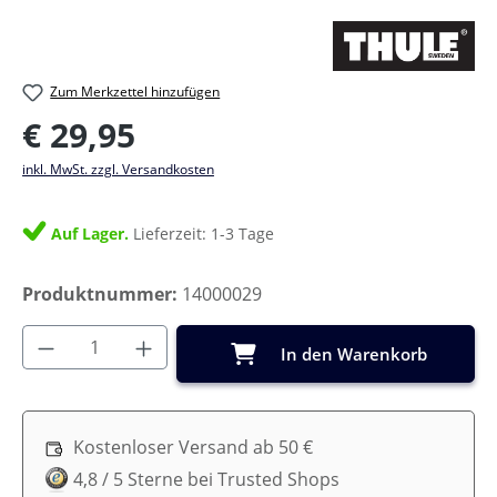
Zum Merkzettel hinzufügen
Regulärer Preis:
€ 29,95
inkl. MwSt. zzgl. Versandkosten
Auf Lager.
Lieferzeit: 1-3 Tage
Produktnummer:
14000029
Produkt Anzahl: Gib den gewünschten Wer
In den Warenkorb
Kostenloser Versand ab 50 €
4,8 / 5 Sterne bei Trusted Shops