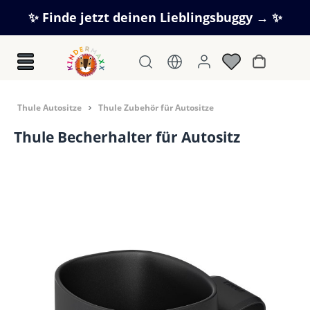
Zum Hauptinhalt springen
✨ Finde jetzt deinen Lieblingsbuggy → ✨
Warenkorb
Thule Autositze
Thule Zubehör für Autositze
Thule Becherhalter für Autositz
Bildergalerie überspringen