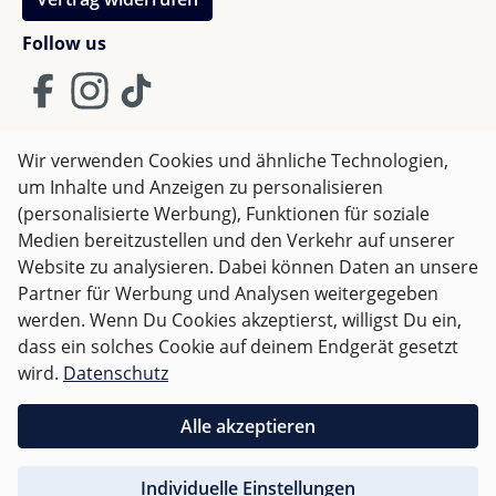
Follow us
Wir verwenden Cookies und ähnliche Technologien,
um Inhalte und Anzeigen zu personalisieren
AGB
Impressum
Datenschutz
(personalisierte Werbung), Funktionen für soziale
Widerrufsrecht
Medien bereitzustellen und den Verkehr auf unserer
Website zu analysieren. Dabei können Daten an unsere
Partner für Werbung und Analysen weitergegeben
Alle Preise inkl. gesetzl. Mehrwertsteuer zzgl.
Versandkosten
werden. Wenn Du Cookies akzeptierst, willigst Du ein,
und ggf. Nachnahmegebühren, wenn nicht anders
dass ein solches Cookie auf deinem Endgerät gesetzt
angegeben.
wird.
Datenschutz
Für Österreich sind Bestellungen ab 50,- EUR
Alle akzeptieren
versandkostenfrei.
Individuelle Einstellungen