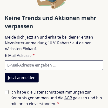
Kompatibilität:
Passend für
Thule Elm
und
Thule Palm
Bewertungen nur in der aktuellen Sprache anzeigen.
Keine Trends und Aktionen mehr
Funktion:
Hält Flaschen und Becher
verschiedener Größen sicher
verpassen
Pflege:
Robust, abwischbar und langlebig
Keine Bewertungen gefunden. Teile deine
Melde dich jetzt an und erhalte bei deiner ersten
Erfahrungen mit anderen.
Mach deine Autofahrten noch komfortabler – mit dem
Newsletter-Anmeldung 10 % Rabatt* auf deinen
Thule Becherhalter für Autositz
, der praktischen
nächsten Einkauf.
Lösung für mehr Ordnung und Sicherheit unterwegs!
E-Mail-Adresse
*
Jetzt anmelden
Ich habe die
Datenschutzbestimmungen
zur
Kenntnis genommen und die
AGB
gelesen und bin
mit ihnen einverstanden.
*