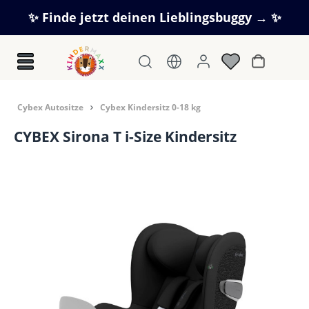
Zum Hauptinhalt springen
✨ Finde jetzt deinen Lieblingsbuggy → ✨
Warenkorb
Cybex Autositze
Cybex Kindersitz 0-18 kg
CYBEX Sirona T i-Size Kindersitz
Bildergalerie überspringen