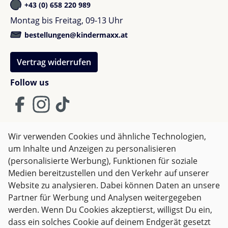
Die Kombination des Cybex Sirona T i-Size
+43 (0) 658 220 989
Autokindersitzes mit der Cybex Base T i-Size
Christian R.
Montag bis Freitag, 09-13 Uhr
Basisstation bietet nicht nur eine einfache
Bewertung mit 5 von 5 Sternen
Verified buyer
bestellungen@kindermaxx.at
Handhabung, sondern auch ein hohes Maß an
Unser kleiner findet den neuen Kindersitz super,
Sicherheit. Der Sitz verfügt über erweiterte
Vertrag widerrufen
passt auch sehr gut auf die Base und wirkt sehr
Sicherheitsfunktionen wie die verbesserte
bequem. Die Verstellmöglichkeiten sowie der
Seitenaufprallschutz-Technologie, die dein Kind
Follow us
Sonnenschutz sind auch klasse.
während der Fahrt optimal schützt.
Der Cybex Sirona T i-Size Autokindersitz kann
ausschließlich mit der Base T i-Size Basisstation
Wir verwenden Cookies und ähnliche Technologien,
oder Base Z2 im Auto platziert und verwendet
Nadia R.
um Inhalte und Anzeigen zu personalisieren
AGB
Impressum
Datenschutz
werden.
Bewertung mit 5 von 5 Sternen
(personalisierte Werbung), Funktionen für soziale
Verified buyer
Widerrufsrecht
Medien bereitzustellen und den Verkehr auf unserer
Super
Website zu analysieren. Dabei können Daten an unsere
Partner für Werbung und Analysen weitergegeben
Alle Preise inkl. gesetzl. Mehrwertsteuer zzgl.
Versandkosten
werden. Wenn Du Cookies akzeptierst, willigst Du ein,
und ggf. Nachnahmegebühren, wenn nicht anders
dass ein solches Cookie auf deinem Endgerät gesetzt
angegeben.