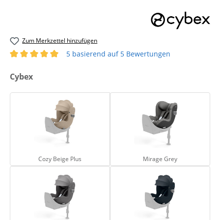
Zum Merkzettel hinzufügen
5 basierend auf 5 Bewertungen
Durchschnittliche Bewertung von 5 von 5 Sternen
auswählen
Cybex
Cozy Beige Plus
Mirage Grey
Cozy Beige Plus
Mirage Grey
Mirage Grey Plus
Nautical Blue Plus