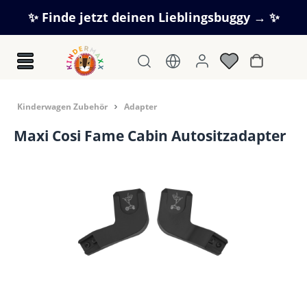
Zum Hauptinhalt springen
✨ Finde jetzt deinen Lieblingsbuggy → ✨
Warenkorb
Kinderwagen Zubehör
Adapter
Maxi Cosi Fame Cabin Autositzadapter
Bildergalerie überspringen