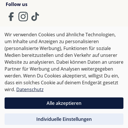
Follow us
Wir verwenden Cookies und ähnliche Technologien,
um Inhalte und Anzeigen zu personalisieren
AGB
Impressum
Datenschutz
(personalisierte Werbung), Funktionen für soziale
Widerrufsrecht
Medien bereitzustellen und den Verkehr auf unserer
Website zu analysieren. Dabei können Daten an unsere
Partner für Werbung und Analysen weitergegeben
Alle Preise inkl. gesetzl. Mehrwertsteuer zzgl.
Versandkosten
werden. Wenn Du Cookies akzeptierst, willigst Du ein,
und ggf. Nachnahmegebühren, wenn nicht anders
dass ein solches Cookie auf deinem Endgerät gesetzt
angegeben.
wird.
Datenschutz
Für Österreich sind Bestellungen ab 50,- EUR
Alle akzeptieren
versandkostenfrei.
Individuelle Einstellungen
Für andere Länder wird nach
Gewicht abgerechnet
.