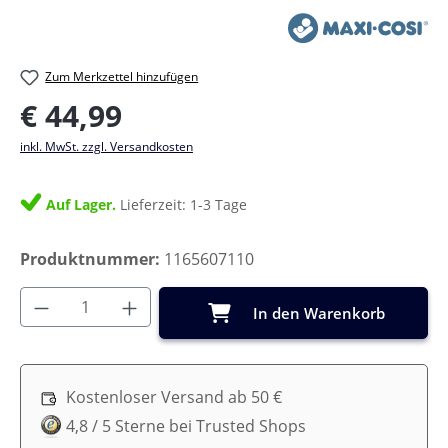
Zum Merkzettel hinzufügen
Regulärer Preis:
€ 44,99
inkl. MwSt. zzgl. Versandkosten
Auf Lager.
Lieferzeit: 1-3 Tage
Produktnummer:
1165607110
Produkt Anzahl: Gib den gewünschten Wer
In den Warenkorb
Kostenloser Versand ab 50 €
4,8 / 5 Sterne bei Trusted Shops