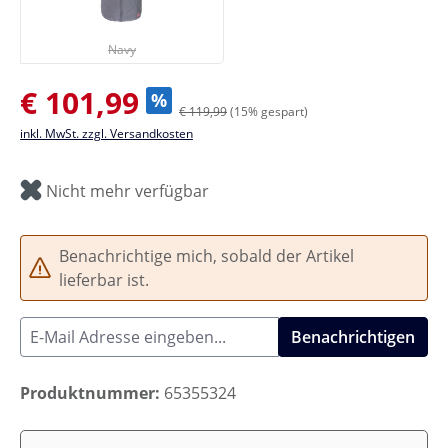
Navy
(Diese Option ist zurzeit nicht verfügbar.)
Navy
Verkaufspreis:
€ 101,99
%
€ 119,99
(15% gespart)
inkl. MwSt. zzgl. Versandkosten
Nicht mehr verfügbar
Benachrichtige mich, sobald der Artikel
lieferbar ist.
Benachrichtigen
Produktnummer:
65355324