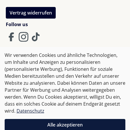
Vertrag widerrufen
Follow us
Wir verwenden Cookies und ähnliche Technologien,
um Inhalte und Anzeigen zu personalisieren
AGB
Impressum
Datenschutz
(personalisierte Werbung), Funktionen für soziale
Widerrufsrecht
Medien bereitzustellen und den Verkehr auf unserer
Website zu analysieren. Dabei können Daten an unsere
Partner für Werbung und Analysen weitergegeben
Alle Preise inkl. gesetzl. Mehrwertsteuer zzgl.
Versandkosten
werden. Wenn Du Cookies akzeptierst, willigst Du ein,
und ggf. Nachnahmegebühren, wenn nicht anders
dass ein solches Cookie auf deinem Endgerät gesetzt
angegeben.
wird.
Datenschutz
Für Österreich sind Bestellungen ab 50,- EUR
Alle akzeptieren
versandkostenfrei.