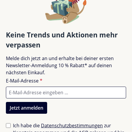
Sehr gut (0)
0%
Gut (0)
0%
Keine Trends und Aktionen mehr
verpassen
Akzeptierbar (0)
0%
Melde dich jetzt an und erhalte bei deiner ersten
Unbefriedigend (0)
0%
Newsletter-Anmeldung 10 % Rabatt* auf deinen
nächsten Einkauf.
E-Mail-Adresse
*
Bewerte dieses Produkt!
Teile deine Erfahrungen mit anderen Kunden.
Jetzt anmelden
Bewertung schreiben
Ich habe die
Datenschutzbestimmungen
zur