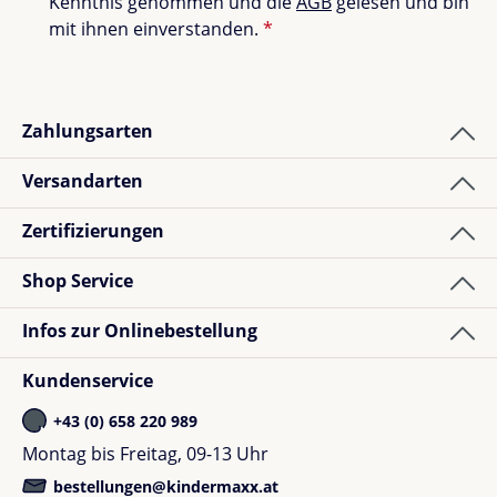
Kenntnis genommen und die
AGB
gelesen und bin
Bewertungen nur in der aktuellen Sprache anzeigen.
mit ihnen einverstanden.
*
Sortiert nach
Zahlungsarten
1
Bewertung
Versandarten
Zertifizierungen
Shopkunde
Bewertung mit 5 von 5 Sternen
Verified buyer
Shop Service
Bin sehr zufrieden mit dem Wintersack für die
Infos zur Onlinebestellung
Babyschale. Ist auch nutzbar für den Kinderwagen.
Super
Kundenservice
+43 (0) 658 220 989
Montag bis Freitag, 09-13 Uhr
bestellungen@kindermaxx.at