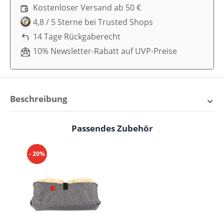
Kostenloser Versand ab 50 €
4,8 / 5 Sterne bei Trusted Shops
14 Tage Rückgaberecht
10% Newsletter-Rabatt auf UVP-Preise
Beschreibung
Gemütlichkeit trifft
Passendes Zubehör
Produktgalerie überspringen
Funktionalität: Der Little
Sheepy Fußsack von Kaiser
- 20%
Jeder Ausflug wird durch den
Little Sheepy Fußsack
für dein Baby zu einem warmen Vergnügen.
Komfort auf jeder Reise