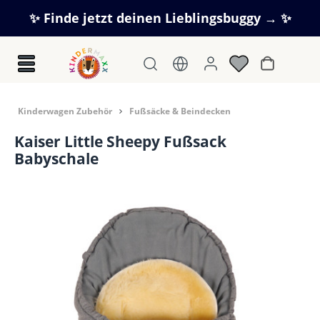
Zum Hauptinhalt springen
✨ Finde jetzt deinen Lieblingsbuggy → ✨
Warenkorb
Kinderwagen Zubehör
Fußsäcke & Beindecken
Kaiser Little Sheepy Fußsack
Babyschale
Bildergalerie überspringen