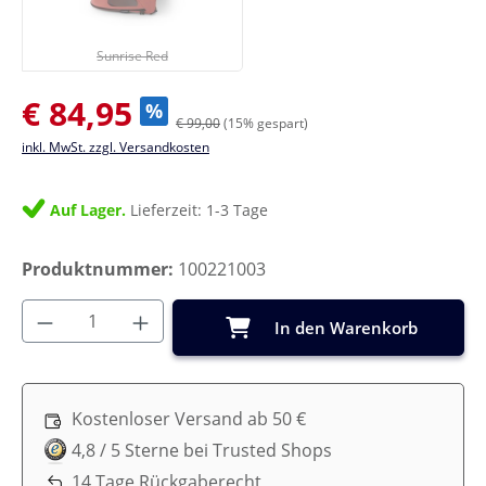
Sunrise Red
(Diese Option ist zurzeit nicht verfügbar.)
Sunrise Red
Verkaufspreis:
€ 84,95
%
€ 99,00
(15% gespart)
inkl. MwSt. zzgl. Versandkosten
Auf Lager.
Lieferzeit: 1-3 Tage
Produktnummer:
100221003
Produkt Anzahl: Gib den gewünschten Wer
In den Warenkorb
Kostenloser Versand ab 50 €
4,8 / 5 Sterne bei Trusted Shops
14 Tage Rückgaberecht