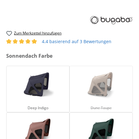
Zum Merkzettel hinzufügen
4.4 basierend auf 3 Bewertungen
Durchschnittliche Bewertung von 4.33 von 5 Sternen
auswählen
Sonnendach Farbe
Deep Indigo
Dune Taupe
(Diese Option ist zurze
Deep Indigo
Dune Taupe