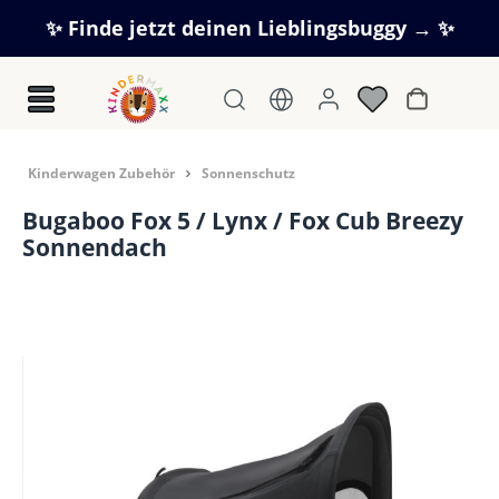
Zum Hauptinhalt springen
✨ Finde jetzt deinen Lieblingsbuggy → ✨
Warenkorb
Kinderwagen Zubehör
Sonnenschutz
Bugaboo Fox 5 / Lynx / Fox Cub Breezy
Sonnendach
Bildergalerie überspringen