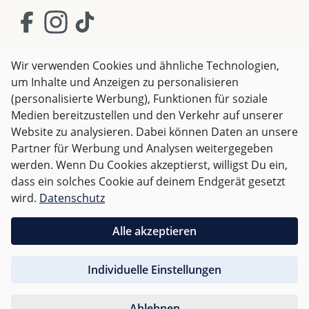
„Regenjacke“. Für Sommertage ideal
Breezy Sonnendach ist speziell für den Einsatz mit den
Bugaboo Fox 5 / Lynx / Fox Cub Kinderwagen
konzipiert. Dieses Zubehör ist eine ausgezeichnete
Ergänzung zu Ihrem Kinderwagen und bietet
Wir verwenden Cookies und ähnliche Technologien,
zusätzlichen Komfort und Schutz für Ihr Baby.
um Inhalte und Anzeigen zu personalisieren
AGB
Impressum
Datenschutz
Shopkunde
(personalisierte Werbung), Funktionen für soziale
Widerrufsrecht
Bewertung mit 3 von 5 Sternen
Medien bereitzustellen und den Verkehr auf unserer
Wenn Sie auf der Suche nach einem Sonnendach für
Verified buyer
Website zu analysieren. Dabei können Daten an unsere
Ihren Bugaboo Kinderwagen sind, ist das Bugaboo
Falsch Farbe, hat nicht zur Beschreibung gepasst
Partner für Werbung und Analysen weitergegeben
Fox 5 / Lynx / Fox Cub Breezy Sonnendach eine
Alle Preise inkl. gesetzl. Mehrwertsteuer zzgl.
Versandkosten
werden. Wenn Du Cookies akzeptierst, willigst Du ein,
ausgezeichnete Wahl. Dieses Zubehör bietet
und ggf. Nachnahmegebühren, wenn nicht anders
dass ein solches Cookie auf deinem Endgerät gesetzt
optimalen Sonnenschutz und sorgt für maximale
angegeben.
wird.
Datenschutz
Belüftung, damit Ihr Baby bei Spaziergängen an
warmen Sommertagen bequem und geschützt bleibt.
Für Österreich sind Bestellungen ab 50,- EUR
Alle akzeptieren
versandkostenfrei.
Individuelle Einstellungen
Für andere Länder wird nach
Gewicht abgerechnet
.
Ablehnen