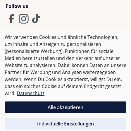
eine schnelle Lieferung von Kindermaxx . Einfach
Follow us
Top!
Wir verwenden Cookies und ähnliche Technologien,
um Inhalte und Anzeigen zu personalisieren
AGB
Impressum
Datenschutz
(personalisierte Werbung), Funktionen für soziale
Widerrufsrecht
Medien bereitzustellen und den Verkehr auf unserer
Website zu analysieren. Dabei können Daten an unsere
Partner für Werbung und Analysen weitergegeben
Alle Preise inkl. gesetzl. Mehrwertsteuer zzgl.
Versandkosten
werden. Wenn Du Cookies akzeptierst, willigst Du ein,
und ggf. Nachnahmegebühren, wenn nicht anders
dass ein solches Cookie auf deinem Endgerät gesetzt
angegeben.
wird.
Datenschutz
Für Österreich sind Bestellungen ab 50,- EUR
Alle akzeptieren
versandkostenfrei.
Individuelle Einstellungen
Für andere Länder wird nach
Gewicht abgerechnet
.