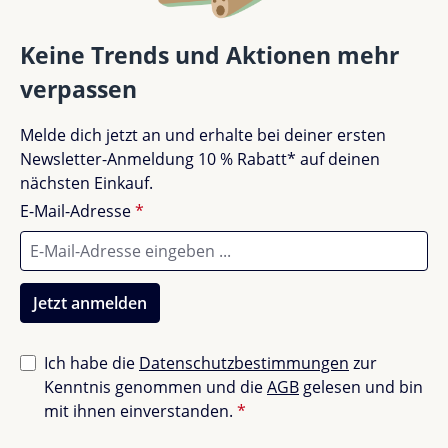
Gut (0)
0%
Keine Trends und Aktionen mehr
verpassen
Akzeptierbar (0)
0%
Melde dich jetzt an und erhalte bei deiner ersten
Unbefriedigend (0)
0%
Newsletter-Anmeldung 10 % Rabatt* auf deinen
nächsten Einkauf.
E-Mail-Adresse
*
Bewerte dieses Produkt!
Teile deine Erfahrungen mit anderen Kunden.
Jetzt anmelden
Bewertung schreiben
Ich habe die
Datenschutzbestimmungen
zur
Kenntnis genommen und die
AGB
gelesen und bin
Bewertungen nur in der aktuellen Sprache anzeigen.
mit ihnen einverstanden.
*
Sortiert nach