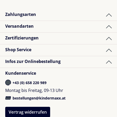
Zahlungsarten
2
Bewertungen
Versandarten
Zertifizierungen
Christian E.
Bewertung mit 5 von 5 Sternen
Verified buyer
Shop Service
Sehr angenehmer und professioneller Service.
Infos zur Onlinebestellung
Gerne wieder.
Kundenservice
+43 (0) 658 220 989
Montag bis Freitag, 09-13 Uhr
Anna M.
bestellungen@kindermaxx.at
Bewertung mit 5 von 5 Sternen
Verified buyer
Vertrag widerrufen
Einfach hervorragende Produkt von Cybex. Und so