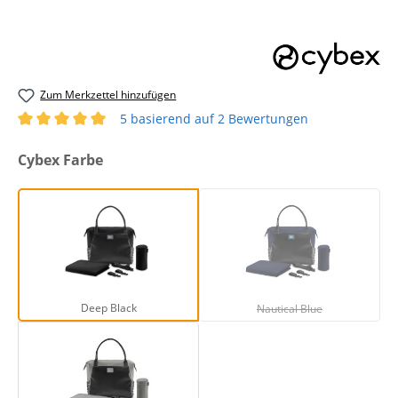
Zum Merkzettel hinzufügen
5 basierend auf 2 Bewertungen
Durchschnittliche Bewertung von 5 von 5 Sternen
auswählen
Cybex Farbe
Deep Black
Nautical Blue
(Diese Option ist zurze
Deep Black
Nautical Blue