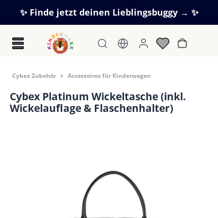
Zum Hauptinhalt springen
✨ Finde jetzt deinen Lieblingsbuggy → ✨
Warenkorb
Cybex Zubehör
Accessoires für Kinderwagen
Cybex Platinum Wickeltasche (inkl.
Wickelauflage & Flaschenhalter)
Bildergalerie überspringen