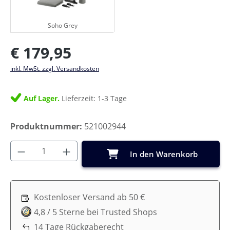
Soho Grey
Soho Grey
Regulärer Preis:
€ 179,95
inkl. MwSt. zzgl. Versandkosten
Auf Lager.
Lieferzeit: 1-3 Tage
Produktnummer:
521002944
Produkt Anzahl: Gib den gewünschten Wer
In den Warenkorb
Kostenloser Versand ab 50 €
4,8 / 5 Sterne bei Trusted Shops
14 Tage Rückgaberecht