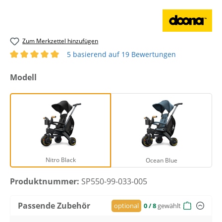
Zum Merkzettel hinzufügen
5 basierend auf 19 Bewertungen
Durchschnittliche Bewertung von 5 von 5 Sternen
auswählen
Modell
Nitro Black
Ocean Blue
Nitro Black
Ocean Blue
Produktnummer:
SP550-99-033-005
Passende Zubehör
optional
0
/ 8
gewählt