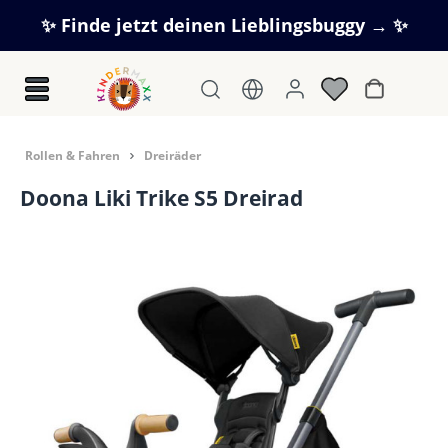
Zum Hauptinhalt springen
✨ Finde jetzt deinen Lieblingsbuggy → ✨
Warenkorb
Rollen & Fahren
Dreiräder
Doona Liki Trike S5 Dreirad
Bildergalerie überspringen