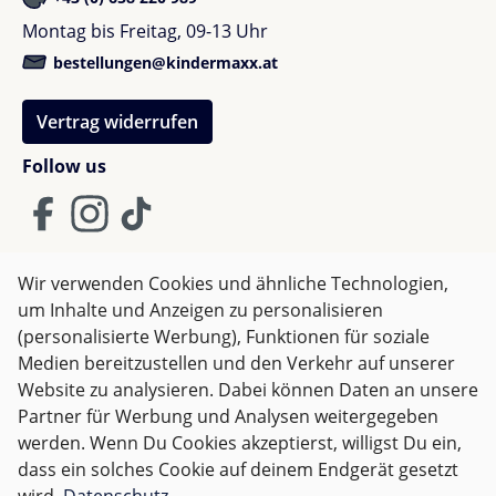
Schulterpolster
Montag bis Freitag, 09-13 Uhr
Armlehnenabdeckung
bestellungen@kindermaxx.at
Inkl. Becherhalter
Reisetasche
Mihaela T.
Vertrag widerrufen
Bewertung mit 5 von 5 Sternen
Verified buyer
Follow us
Este super!! O recomand din inima! Am dat comanda
din România, mi a venit intr o săptămâna și puțin.
Am prins și un cod de reducere și am luat o mai
ieftină decât dacă as fi luat o de la noi ( cu tot cu
transport + cana) deși ea venea cu o cana eu nu am
Wir verwenden Cookies und ähnliche Technologien,
știut, însă am avut cui sa o dau. Este extraordinara!!
um Inhalte und Anzeigen zu personalisieren
AGB
Impressum
Datenschutz
(personalisierte Werbung), Funktionen für soziale
Widerrufsrecht
Medien bereitzustellen und den Verkehr auf unserer
Website zu analysieren. Dabei können Daten an unsere
Partner für Werbung und Analysen weitergegeben
Shop customer
Alle Preise inkl. gesetzl. Mehrwertsteuer zzgl.
Versandkosten
werden. Wenn Du Cookies akzeptierst, willigst Du ein,
Bewertung mit 5 von 5 Sterne
und ggf. Nachnahmegebühren, wenn nicht anders
Verified buyer
dass ein solches Cookie auf deinem Endgerät gesetzt
angegeben.