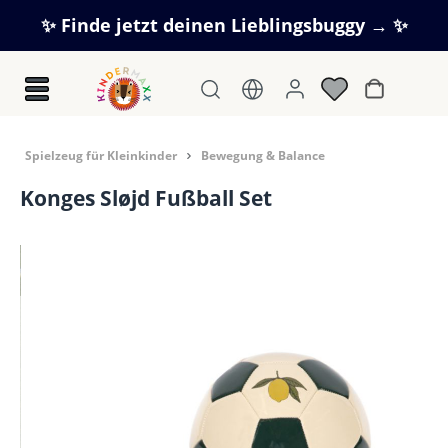
Zum Hauptinhalt springen
✨ Finde jetzt deinen Lieblingsbuggy → ✨
Warenkorb
Spielzeug für Kleinkinder
Bewegung & Balance
Konges Sløjd Fußball Set
Bildergalerie überspringen