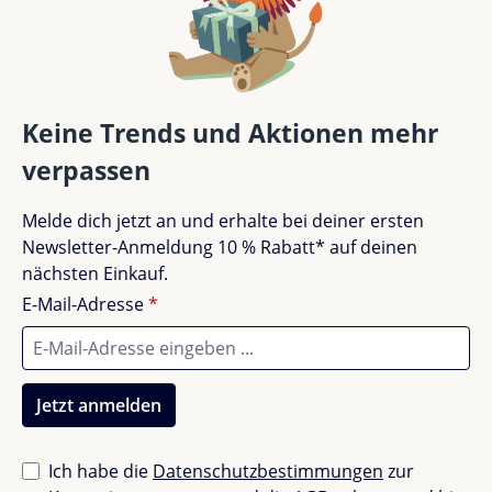
(H×B×T)
Bewertung schreiben
Mit CE-
Prüfsiegel
Bewertungen nur in der aktuellen Sprache anzeigen.
Zertifizierung
Keine Trends und Aktionen mehr
Empfohlenes
Für Kinder ab 3
verpassen
Alter
Jahren (3y+)
Keine Bewertungen gefunden. Teile deine
Melde dich jetzt an und erhalte bei deiner ersten
Erfahrungen mit anderen.
Newsletter-Anmeldung 10 % Rabatt* auf deinen
Oft gestellte Fragen (FAQ)
nächsten Einkauf.
Sollte der Ball vor dem ersten Spielen aufgepumpt
E-Mail-Adresse
*
werden?
Ja, aufgrund des Versands wird er etwas luftleer
zugestellt. Dank der mitgelieferten Pumpe ist er
Jetzt anmelden
jedoch im Nu einsatzbereit.
An welchen Orten lässt sich das Set einsetzen?
Ich habe die
Datenschutzbestimmungen
zur