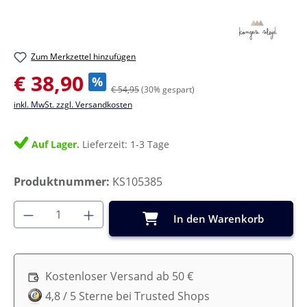
Zum Merkzettel hinzufügen
Verkaufspreis:
€ 38,90
%
€ 54,95
(30% gespart)
inkl. MwSt. zzgl. Versandkosten
Auf Lager.
Lieferzeit: 1-3 Tage
Produktnummer:
KS105385
Produkt Anzahl: Gib den gewünschten Wer
In den Warenkorb
Kostenloser Versand ab 50 €
4,8 / 5 Sterne bei Trusted Shops