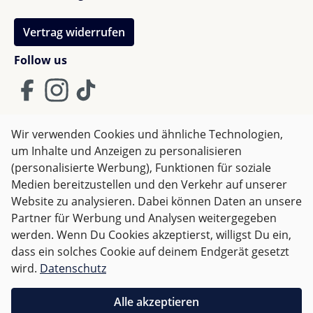
Vertrag widerrufen
Follow us
Wir verwenden Cookies und ähnliche Technologien,
um Inhalte und Anzeigen zu personalisieren
AGB
Impressum
Datenschutz
(personalisierte Werbung), Funktionen für soziale
Widerrufsrecht
Medien bereitzustellen und den Verkehr auf unserer
Website zu analysieren. Dabei können Daten an unsere
Partner für Werbung und Analysen weitergegeben
Alle Preise inkl. gesetzl. Mehrwertsteuer zzgl.
Versandkosten
werden. Wenn Du Cookies akzeptierst, willigst Du ein,
und ggf. Nachnahmegebühren, wenn nicht anders
dass ein solches Cookie auf deinem Endgerät gesetzt
angegeben.
wird.
Datenschutz
Für Österreich sind Bestellungen ab 50,- EUR
Alle akzeptieren
versandkostenfrei.