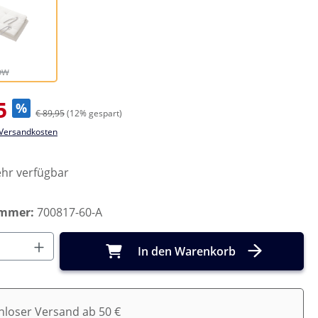
Snow
Diese Option ist zurzeit nicht verfügbar.)
ow
s:
5
%
€ 89,95
(12% gespart)
. Versandkosten
hr verfügbar
ummer:
700817-60-A
Anzahl: Gib den gewünschten Wert ein o
In den Warenkorb
nloser Versand ab 50 €