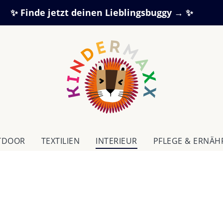
✨ Finde jetzt deinen Lieblingsbuggy → ✨
TDOOR
TEXTILIEN
IN­TE­RI­EUR
PFLEGE & ERNÄ