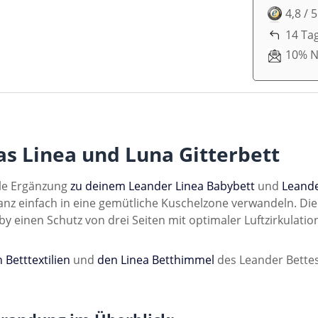
4,8 / 
14 Ta
10% N
s Linea und Luna Gitterbett
ale Ergänzung
zu deinem Leander Linea Babybett
und
Leande
anz einfach in eine gemütliche Kuschelzone verwandeln. Di
 einen Schutz von drei Seiten mit optimaler Luftzirkulatio
 Betttextilien
und
den Linea Betthimmel
des Leander Bette