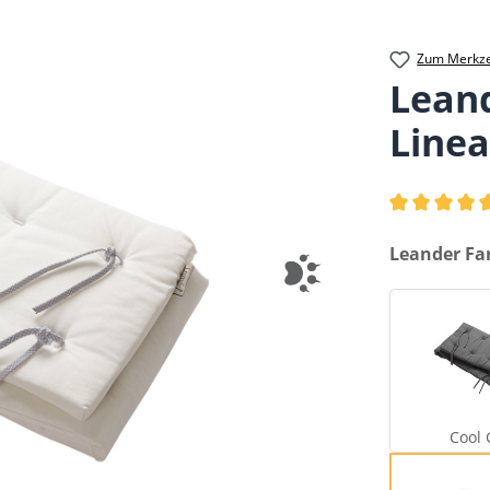
Zum Merkze
Lean
Line
Durchschnittl
auswählen
Leander Fa
Cool 