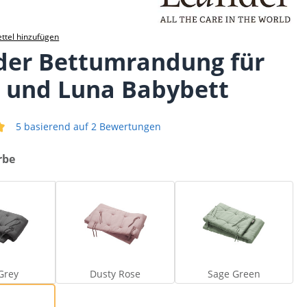
ttel hinzufügen
der Bettumrandung für
a und Luna Babybett
5 basierend auf 2 Bewertungen
iche Bewertung von 5 von 5 Sternen
rbe
Cool Grey
Dusty Rose
Sage Green
Grey
Dusty Rose
Sage Green