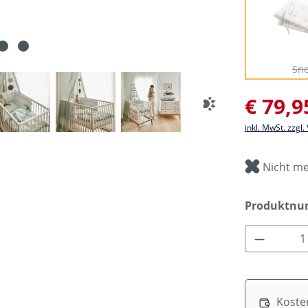
(
Sn
Verkaufsprei
€ 79,9
inkl. MwSt. zzgl
Nicht me
Produktn
Produkt 
Koste