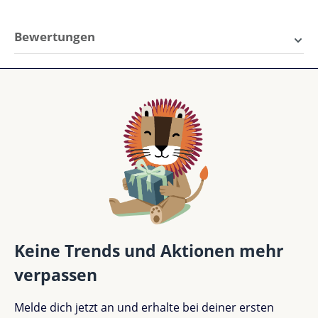
Bewertungen
3 von 3 Bewertungen
Durchschnittliche Bewertung von 5 von 5 Sternen
5 von 5 Sternen
Perfekt (3)
100%
Sehr gut (0)
0%
Gut (0)
0%
Keine Trends und Aktionen mehr
verpassen
Akzeptierbar (0)
0%
Melde dich jetzt an und erhalte bei deiner ersten