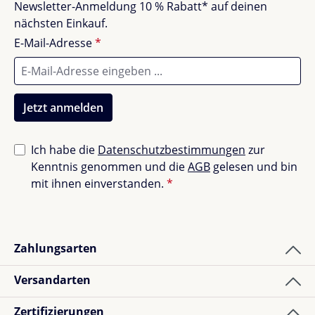
Unbefriedigend (0)
0%
Newsletter-Anmeldung 10 % Rabatt* auf deinen
nächsten Einkauf.
E-Mail-Adresse
*
Bewerte dieses Produkt!
Teile deine Erfahrungen mit anderen Kunden.
Jetzt anmelden
Bewertung schreiben
Ich habe die
Datenschutzbestimmungen
zur
Kenntnis genommen und die
AGB
gelesen und bin
Bewertungen nur in der aktuellen Sprache anzeigen.
mit ihnen einverstanden.
*
Sortiert nach
Zahlungsarten
3
Bewertungen
Versandarten
Zertifizierungen