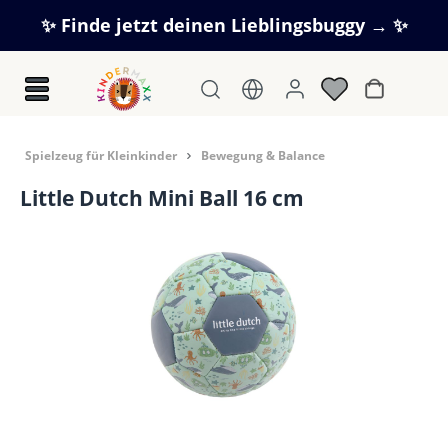
Zum Hauptinhalt springen
✨ Finde jetzt deinen Lieblingsbuggy → ✨
Warenkorb
Spielzeug für Kleinkinder
Bewegung & Balance
Little Dutch Mini Ball 16 cm
Bildergalerie überspringen