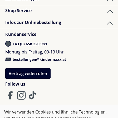
Katsiaryna K.
Bewertung mit 5 von 5 Sternen
Verified buyer
Shop Service
Wunderschön ?
Infos zur Onlinebestellung
Kundenservice
+43 (0) 658 220 989
Anita B.
Montag bis Freitag, 09-13 Uhr
Bewertung mit 5 von 5 Sternen
Verified buyer
bestellungen@kindermaxx.at
Gute Qualität und Größe für Kleinkinder!
Vertrag widerrufen
Follow us
Jacqueline W.
Bewertung mit 5 von 5 Sternen
Verified buyer
Wir verwenden Cookies und ähnliche Technologien,
sehr schön