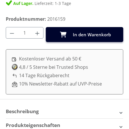
Auf Lager.
Lieferzeit: 1-3 Tage
Produktnummer:
2016159
Produkt Anzahl: Gib den gewünschten Wer
In den Warenkorb
Kostenloser Versand ab 50 €
4,8 / 5 Sterne bei Trusted Shops
14 Tage Rückgaberecht
10% Newsletter-Rabatt auf UVP-Preise
Beschreibung
Entdecke den Little Dutch
Produkteigenschaften