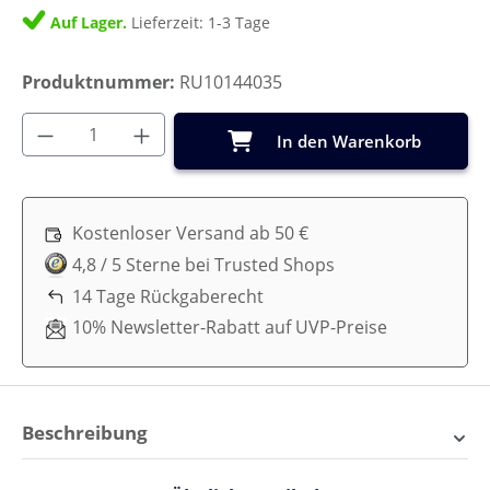
Auf Lager.
Lieferzeit: 1-3 Tage
Produktnummer:
RU10144035
Produkt Anzahl: Gib den gewünschten Wer
In den Warenkorb
Kostenloser Versand ab 50 €
4,8 / 5 Sterne bei Trusted Shops
14 Tage Rückgaberecht
10% Newsletter-Rabatt auf UVP-Preise
Beschreibung
Little Dutch Waschbarer