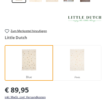
Zum Merkzettel hinzufügen
auswählen
Little Dutch
Blue
Pink
(Diese Option ist zurze
Blue
Pink
Regulärer Preis:
€ 89,95
inkl. MwSt. zzgl. Versandkosten