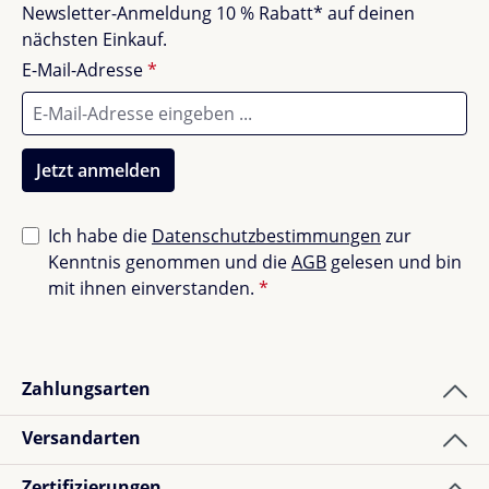
Erfahrungen mit anderen.
Newsletter-Anmeldung 10 % Rabatt* auf deinen
nächsten Einkauf.
Farbe:
Multicolour (Beige mit bunten Punkten)
E-Mail-Adresse
*
Material:
Vorderseite 100 % Bio-Baumwolle,
Rückseite Latex
Maße:
120 × 170 cm
Gewicht:
ca. 2,8 kg
Jetzt anmelden
Pflege:
Waschmaschinen- & trocknergeeignet
Zertifizierung:
OEKO-TEX® Standard 100
Inhalt:
1 Teppich
Ich habe die
Datenschutzbestimmungen
zur
Kenntnis genommen und die
AGB
gelesen und bin
mit ihnen einverstanden.
*
Hol dir den
Little Dutch Dot Mixed Teppich
und
genieße natürliche Materialien, nachhaltige Qualität
und zeitlose Schönheit in deinem Zuhause.
Zahlungsarten
Versandarten
Zertifizierungen