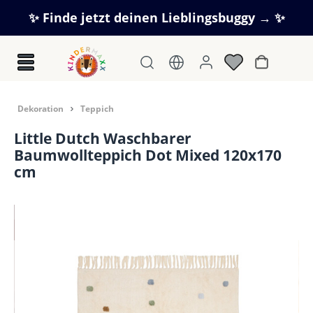
Zum Hauptinhalt springen
✨ Finde jetzt deinen Lieblingsbuggy → ✨
Warenkorb
Dekoration
Teppich
Little Dutch Waschbarer
Baumwollteppich Dot Mixed 120x170
cm
Bildergalerie überspringen