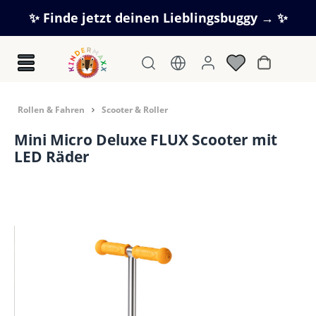
Zum Hauptinhalt springen
✨ Finde jetzt deinen Lieblingsbuggy → ✨
Warenkorb
Rollen & Fahren
Scooter & Roller
Mini Micro Deluxe FLUX Scooter mit
LED Räder
Bildergalerie überspringen