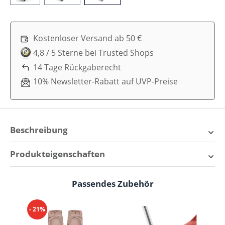
Kostenloser Versand ab 50 €
4,8 / 5 Sterne bei Trusted Shops
14 Tage Rückgaberecht
10% Newsletter-Rabatt auf UVP-Preise
Beschreibung
Mini Micro Deluxe Faltbarer
Produkteigenschaften
Scooter mit LED-Rädern – Ein
Aktiv:
Mit Rädern
Blickfang auf jedem Spielplatz
Passendes Zubehör
Produktgalerie überspringen
Alter:
2+, 3+, 4+
Der
Mini Micro Deluxe faltbare Scooter mit LED-
- 21%
Wo:
Draußen
Rädern
vereint technisches Design mit