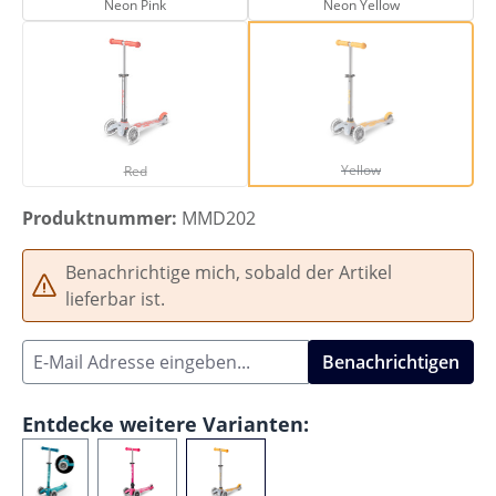
Neon Pink
Neon Yellow
Red
Yellow
(Diese Option ist zurzeit nicht verfügbar.)
(Diese Option ist zurze
Yellow
Red
Produktnummer:
MMD202
Benachrichtige mich, sobald der Artikel
lieferbar ist.
Benachrichtigen
Entdecke weitere Varianten: