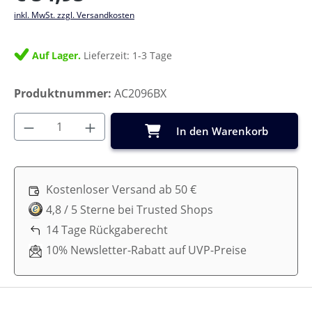
inkl. MwSt. zzgl. Versandkosten
Auf Lager.
Lieferzeit: 1-3 Tage
Produktnummer:
AC2096BX
Produkt Anzahl: Gib den gewünschten Wer
In den Warenkorb
Kostenloser Versand ab 50 €
4,8 / 5 Sterne bei Trusted Shops
14 Tage Rückgaberecht
10% Newsletter-Rabatt auf UVP-Preise