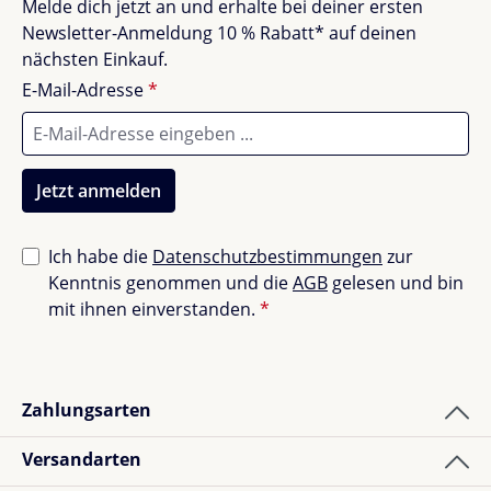
Melde dich jetzt an und erhalte bei deiner ersten
Unbefriedigend (0)
0%
Newsletter-Anmeldung 10 % Rabatt* auf deinen
nächsten Einkauf.
E-Mail-Adresse
*
Bewerte dieses Produkt!
Teile deine Erfahrungen mit anderen Kunden.
Jetzt anmelden
Bewertung schreiben
Ich habe die
Datenschutzbestimmungen
zur
Kenntnis genommen und die
AGB
gelesen und bin
Bewertungen nur in der aktuellen Sprache anzeigen.
mit ihnen einverstanden.
*
Sortiert nach
Zahlungsarten
9
Bewertungen
Versandarten