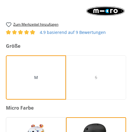
Zum Merkzettel hinzufügen
4.9 basierend auf 9 Bewertungen
Durchschnittliche Bewertung von 4.89 von 5 Sternen
auswählen
Größe
M
S
(Diese Option ist zurze
auswählen
Micro Farbe