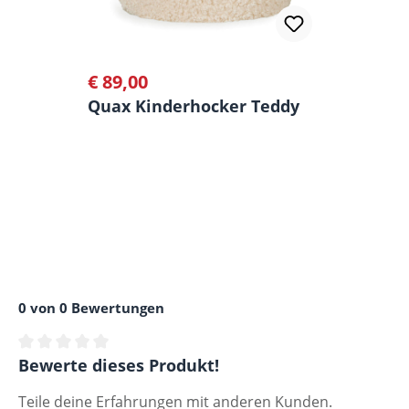
€ 89,00
Regulärer Preis:
Quax Kinderhocker Teddy
0 von 0 Bewertungen
Durchschnittliche Bewertung von 0 von 5 Sternen
Bewerte dieses Produkt!
Teile deine Erfahrungen mit anderen Kunden.