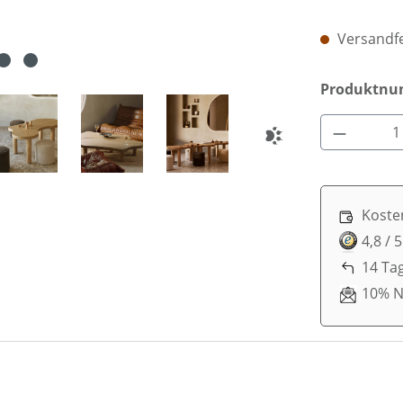
Versandfe
Produktn
Produkt 
Koste
4,8 / 
14 Ta
10% N