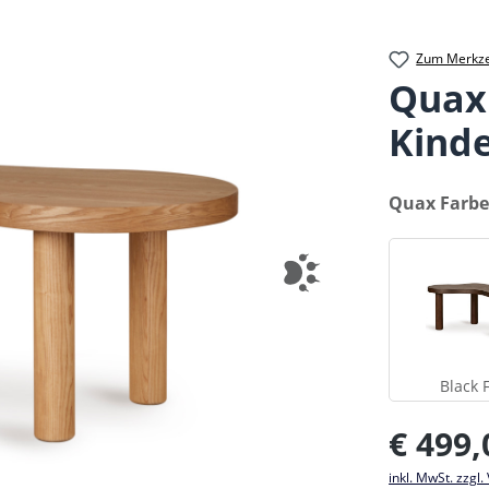
Zum Merkze
Quax
Kinde
auswählen
Quax Farbe
B
Black 
Regulärer Pr
€ 499,
inkl. MwSt. zzgl