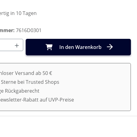
rtig in 10 Tagen
ummer:
7616D0301
Anzahl: Gib den gewünschten Wert ein o
In den Warenkorb
nloser Versand ab 50 €
5 Sterne bei Trusted Shops
ge Rückgaberecht
ewsletter-Rabatt auf UVP-Preise