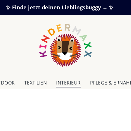
✨ Finde jetzt deinen Lieblingsbuggy → ✨
TDOOR
TEXTILIEN
IN­TE­RI­EUR
PFLEGE & ERNÄ