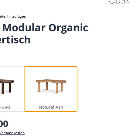
ttel hinzufügen
 Modular Organic
rtisch
lack Forest
Natural Ash
Natural Ash
Forest
eis:
00
. Versandkosten