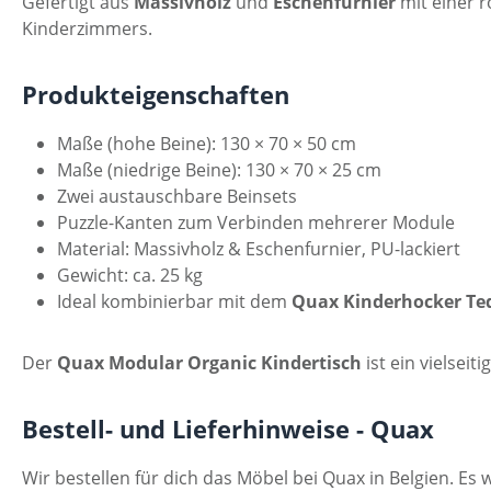
Gefertigt aus
Massivholz
und
Eschenfurnier
mit einer r
Kinderzimmers.
Produkteigenschaften
Maße (hohe Beine): 130 × 70 × 50 cm
Maße (niedrige Beine): 130 × 70 × 25 cm
Zwei austauschbare Beinsets
Puzzle-Kanten zum Verbinden mehrerer Module
Material: Massivholz & Eschenfurnier, PU-lackiert
Gewicht: ca. 25 kg
Ideal kombinierbar mit dem
Quax Kinderhocker Te
Der
Quax Modular Organic Kindertisch
ist ein vielseit
Bestell- und Lieferhinweise - Quax
Wir bestellen für dich das Möbel bei Quax in Belgien. Es w