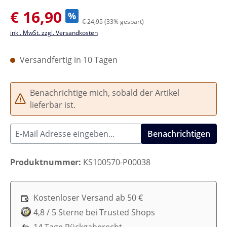
Verkaufspreis:
€ 16,90
%
€ 24,95
(33% gespart)
inkl. MwSt. zzgl. Versandkosten
Versandfertig in 10 Tagen
Benachrichtige mich, sobald der Artikel
lieferbar ist.
Benachrichtigen
Produktnummer:
KS100570-P00038
Kostenloser Versand ab 50 €
4,8 / 5 Sterne bei Trusted Shops
14 Tage Rückgaberecht