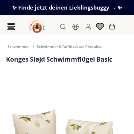
Zum Hauptinhalt springen
✨ Finde jetzt deinen Lieblingsbuggy → ✨
Warenkorb
Schwimmen
Schwimmer & Aufblasbare Produkte
Konges Sløjd Schwimmflügel Basic
Bildergalerie überspringen