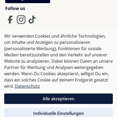
Follow us
Wir verwenden Cookies und ähnliche Technologien,
um Inhalte und Anzeigen zu personalisieren
AGB
Impressum
Datenschutz
(personalisierte Werbung), Funktionen für soziale
Widerrufsrecht
Medien bereitzustellen und den Verkehr auf unserer
Website zu analysieren. Dabei können Daten an unsere
Partner für Werbung und Analysen weitergegeben
Alle Preise inkl. gesetzl. Mehrwertsteuer zzgl.
Versandkosten
werden. Wenn Du Cookies akzeptierst, willigst Du ein,
und ggf. Nachnahmegebühren, wenn nicht anders
dass ein solches Cookie auf deinem Endgerät gesetzt
angegeben.
wird.
Datenschutz
Für Österreich sind Bestellungen ab 50,- EUR
Alle akzeptieren
versandkostenfrei.
Individuelle Einstellungen
Für andere Länder wird nach
Gewicht abgerechnet
.