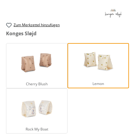
Zum Merkzettel hinzufügen
auswählen
Konges Sløjd
Cherry Blush
Lemon
Lemon
Cherry Blush
Rock My Boat
Rock My Boat