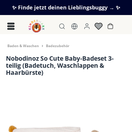
Zum Hauptinhalt springen
✨ Finde jetzt deinen Lieblingsbuggy → ✨
Warenkorb
Baden & Waschen
Badezubehör
Nobodinoz So Cute Baby-Badeset 3-
teilig (Badetuch, Waschlappen &
Haarbürste)
Bildergalerie überspringen