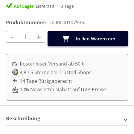
Auf Lager.
Lieferzeit: 1-3 Tage
Produktnummer:
2000000107936
Produkt Anzahl: Gib den gewünschten Wer
In den Warenkorb
Kostenloser Versand ab 50 €
4,8 / 5 Sterne bei Trusted Shops
14 Tage Rückgaberecht
10% Newsletter-Rabatt auf UVP-Preise
Beschreibung
Nobodinoz So Cute Baby-