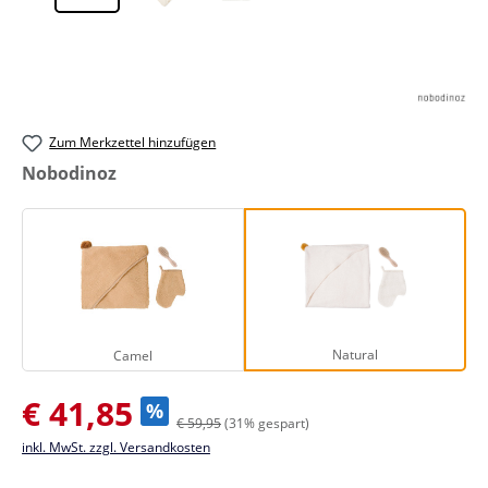
Zum Merkzettel hinzufügen
auswählen
Nobodinoz
Camel
Natural
Natural
Camel
Verkaufspreis:
€ 41,85
%
€ 59,95
(31% gespart)
inkl. MwSt. zzgl. Versandkosten