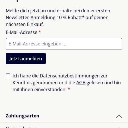
Melde dich jetzt an und erhalte bei deiner ersten
Unbefriedigend (0)
0%
Newsletter-Anmeldung 10 % Rabatt* auf deinen
nächsten Einkauf.
E-Mail-Adresse
*
Bewerte dieses Produkt!
Teile deine Erfahrungen mit anderen Kunden.
Jetzt anmelden
Bewertung schreiben
Ich habe die
Datenschutzbestimmungen
zur
Kenntnis genommen und die
AGB
gelesen und bin
Bewertungen nur in der aktuellen Sprache anzeigen.
mit ihnen einverstanden.
*
Sortiert nach
Zahlungsarten
6
Bewertungen