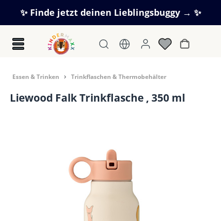
Zum Hauptinhalt springen
✨ Finde jetzt deinen Lieblingsbuggy → ✨
Warenkorb
Essen & Trinken
Trinkflaschen & Thermobehälter
Liewood Falk Trinkflasche , 350 ml
Bildergalerie überspringen