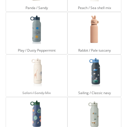
Panda / Sandy
Peach / Sea shell mix
Play / Dusty Peppermint
Rabbit / Pale tus
Play / Dusty Peppermint
Rabbit / Pale tuscany
Safari / Sandy Mix
Sailing / Classic 
(Diese Option ist zurzeit nicht verfügbar.)
Safari / Sandy Mix
Sailing / Classic navy
Universe / Classic navy
Vehicles / dove b