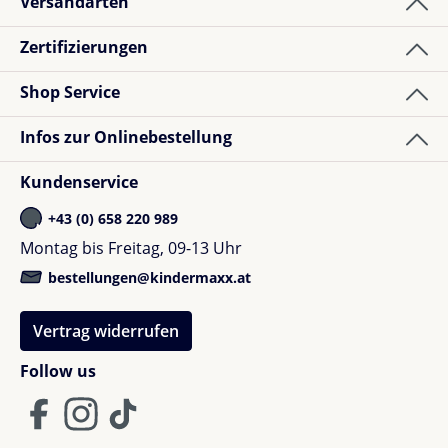
Versandarten
Zertifizierungen
Lina A.
Bewertung mit 5 von 5 Sternen
Verified buyer
Shop Service
Perfekt für Kindergarten oder Schule da die Getränke
Infos zur Onlinebestellung
einige Stunden kühl bleiben.
Kundenservice
+43 (0) 658 220 989
Montag bis Freitag, 09-13 Uhr
Shopkunde
bestellungen@kindermaxx.at
Bewertung mit 5 von 5 Sternen
Verified buyer
Vertrag widerrufen
Alles bestens
Follow us