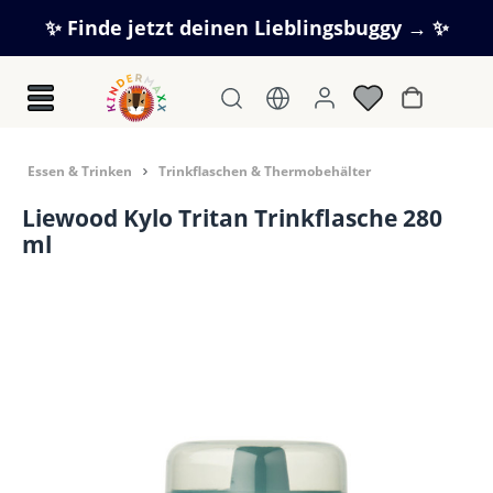
Zum Hauptinhalt springen
✨ Finde jetzt deinen Lieblingsbuggy → ✨
Warenkorb
Essen & Trinken
Trinkflaschen & Thermobehälter
Liewood Kylo Tritan Trinkflasche 280
ml
Bildergalerie überspringen