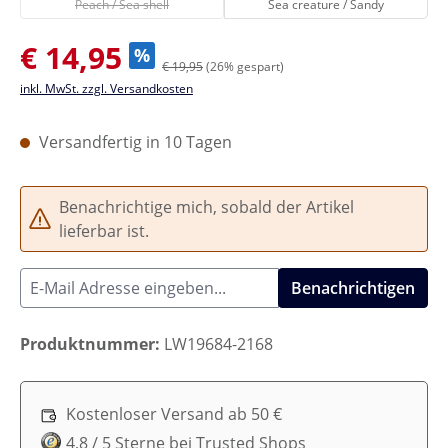
Peach / Sea shell
Sea creature / Sandy
Verkaufspreis:
€ 14,95
%
€ 19,95
(26% gespart)
inkl. MwSt. zzgl. Versandkosten
Versandfertig in 10 Tagen
Benachrichtige mich, sobald der Artikel
lieferbar ist.
Benachrichtigen
Produktnummer:
LW19684-2168
Kostenloser Versand ab 50 €
4,8 / 5 Sterne bei Trusted Shops