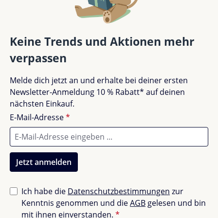
Bewertung schreiben
mehr Zeit, dich den schönen Momenten des
Elternseins zu widmen.
Bewertungen nur in der aktuellen Sprache anzeigen.
Keine Trends und Aktionen mehr
Wichtige Produkteigenschaften
verpassen
Material:
Becher aus Tritan, Tülle aus Silikon,
Keine Bewertungen gefunden. Teile deine
Deckel/Griffe/Hals aus Polypropylen
Melde dich jetzt an und erhalte bei deiner ersten
Erfahrungen mit anderen.
Fassungsvermögen:
280 ml
Newsletter-Anmeldung 10 % Rabatt* auf deinen
Maße:
Ø 8 cm, Höhe 11 cm, mit Griffen 14 cm
nächsten Einkauf.
breit
E-Mail-Adresse
*
Altersempfehlung:
Ab 6 Monaten
Spülmaschinenfest:
Für mehr Hygiene und
weniger Aufwand
Jetzt anmelden
Ich habe die
Datenschutzbestimmungen
zur
Kenntnis genommen und die
AGB
gelesen und bin
mit ihnen einverstanden.
*