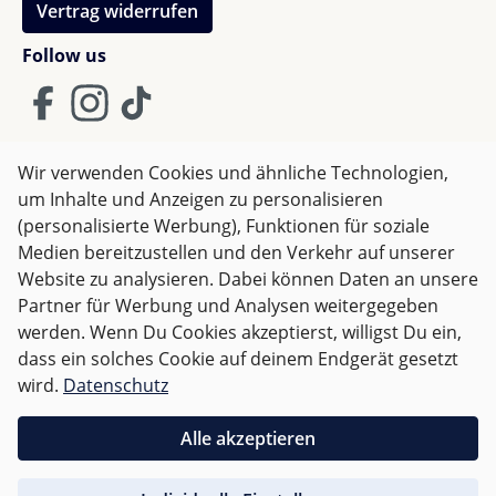
Vertrag widerrufen
Follow us
Wir verwenden Cookies und ähnliche Technologien,
um Inhalte und Anzeigen zu personalisieren
AGB
Impressum
Datenschutz
(personalisierte Werbung), Funktionen für soziale
Widerrufsrecht
Medien bereitzustellen und den Verkehr auf unserer
Website zu analysieren. Dabei können Daten an unsere
Partner für Werbung und Analysen weitergegeben
Alle Preise inkl. gesetzl. Mehrwertsteuer zzgl.
Versandkosten
werden. Wenn Du Cookies akzeptierst, willigst Du ein,
und ggf. Nachnahmegebühren, wenn nicht anders
dass ein solches Cookie auf deinem Endgerät gesetzt
angegeben.
wird.
Datenschutz
Für Österreich sind Bestellungen ab 50,- EUR
Alle akzeptieren
versandkostenfrei.