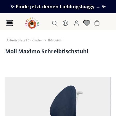
Zum Hauptinhalt springen
✨ Finde jetzt deinen Lieblingsbuggy → ✨
Warenkorb
Arbeitsplatz für Kinder
Bürostuhl
Moll Maximo Schreibtischstuhl
Bildergalerie überspringen