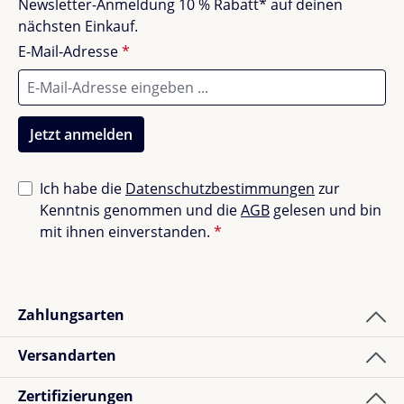
Newsletter-Anmeldung 10 % Rabatt* auf deinen
dem Waschen neu bespannen.
nächsten Einkauf.
Ergonomisches Sitzen erfordert variable
E-Mail-Adresse
*
Verstellmöglichkeiten
Produkteingeschaften Moll Maximo:
Jetzt anmelden
Die Stuhlsäule ist mit einem
praktischen Griff
versehen. So ist der Stuhl noch leichter zu
Ich habe die
Datenschutzbestimmungen
zur
handhaben.
Kenntnis genommen und die
AGB
gelesen und bin
Die Kunststoffteile in einem helleren Grau bilden
mit ihnen einverstanden.
*
einen harmonischen Farbübergang zur
Stuhlsäule
Mit weißer Stuhlsäule und Fußring in Weiß und
Hellgrau
Zahlungsarten
Stoffdesigns in kindgerechten Farben
Stofffarben- und Materialien sind perfekt
Versandarten
aufeinander abgestimmt. Stuhlbezüge und die
Zertifizierungen
Sitzpads der Container haben die gleiche Farben