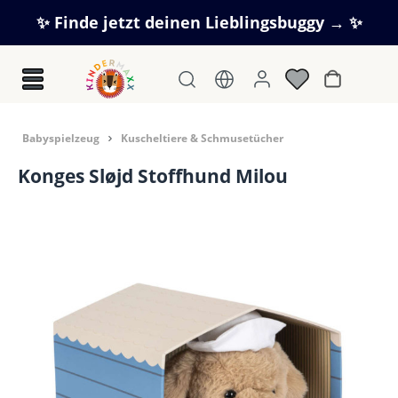
Zum Hauptinhalt springen
✨ Finde jetzt deinen Lieblingsbuggy → ✨
Warenkorb
Babyspielzeug
Kuscheltiere & Schmusetücher
Konges Sløjd Stoffhund Milou
Bildergalerie überspringen