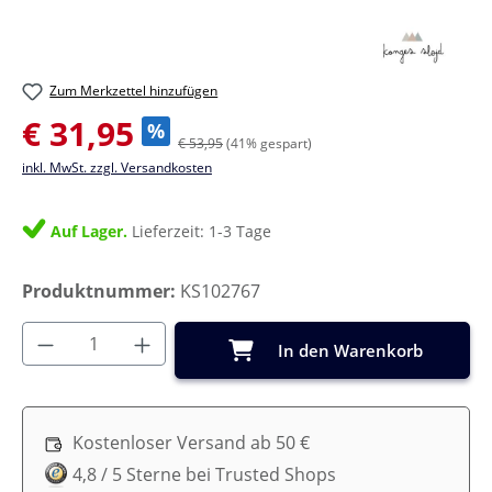
Zum Merkzettel hinzufügen
Verkaufspreis:
€ 31,95
%
€ 53,95
(41% gespart)
inkl. MwSt. zzgl. Versandkosten
Auf Lager.
Lieferzeit: 1-3 Tage
Produktnummer:
KS102767
Produkt Anzahl: Gib den gewünschten Wer
In den Warenkorb
Kostenloser Versand ab 50 €
4,8 / 5 Sterne bei Trusted Shops