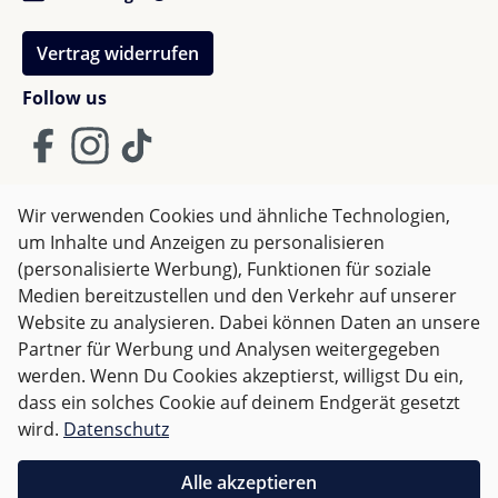
Vertrag widerrufen
Follow us
Wir verwenden Cookies und ähnliche Technologien,
um Inhalte und Anzeigen zu personalisieren
AGB
Impressum
Datenschutz
(personalisierte Werbung), Funktionen für soziale
Widerrufsrecht
Medien bereitzustellen und den Verkehr auf unserer
Website zu analysieren. Dabei können Daten an unsere
Partner für Werbung und Analysen weitergegeben
Alle Preise inkl. gesetzl. Mehrwertsteuer zzgl.
Versandkosten
werden. Wenn Du Cookies akzeptierst, willigst Du ein,
und ggf. Nachnahmegebühren, wenn nicht anders
dass ein solches Cookie auf deinem Endgerät gesetzt
angegeben.
wird.
Datenschutz
Für Österreich sind Bestellungen ab 50,- EUR
Alle akzeptieren
versandkostenfrei.