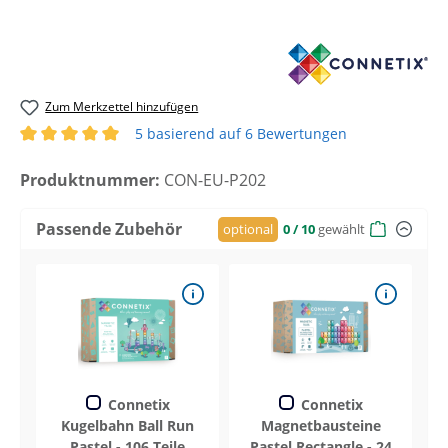
Zum Merkzettel hinzufügen
5 basierend auf 6 Bewertungen
Durchschnittliche Bewertung von 5 von 5 Sternen
Produktnummer:
CON-EU-P202
Passende Zubehör
optional
0
/ 10
gewählt
Connetix
Connetix
Kugelbahn Ball Run
Magnetbausteine
Pastel - 106 Teile
Pastel Rectangle - 24