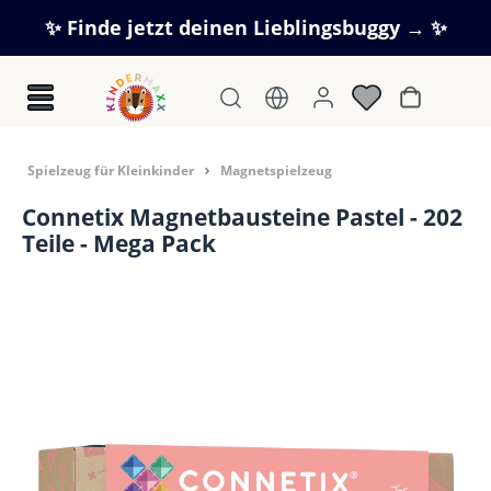
Zum Hauptinhalt springen
✨ Finde jetzt deinen Lieblingsbuggy → ✨
Warenkorb
Spielzeug für Kleinkinder
Magnetspielzeug
Connetix Magnetbausteine Pastel - 202
Teile - Mega Pack
Bildergalerie überspringen