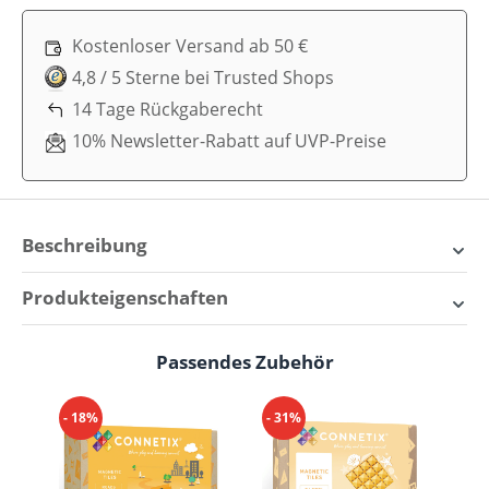
Kostenloser Versand ab 50 €
4,8 / 5 Sterne bei Trusted Shops
14 Tage Rückgaberecht
10% Newsletter-Rabatt auf UVP-Preise
Beschreibung
Connetix Magnetbausteine
Produkteigenschaften
Pastel 202 Teile - das ideale
Aktiv:
Diverses Spielzeug
Lernspielzeug-Geschenk
Passendes Zubehör
Produktgalerie überspringen
Alter:
2+, 3+, 4+
Mit diesem Connetix Magnetbausteine-Megaset
- 18%
- 31%
- 
Lernen:
Diverses Spielzeug, Puzzles, Stapeln
können deine Kinder alles bauen, was sie wollen. Mit
den 202 pastellfarbenen Bautsteine können
Spielerisch:
Diverses Spielzeug, Puzzles