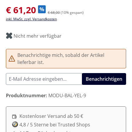
Verkaufspreis:
€ 61,20
%
€ 68,00
(10% gespart)
inkl. MwSt. zzgl. Versandkosten
Nicht mehr verfügbar
Benachrichtige mich, sobald der Artikel
lieferbar ist.
Benachrichtigen
Produktnummer:
MODU-BAL-YEL-9
Kostenloser Versand ab 50 €
4,8 / 5 Sterne bei Trusted Shops