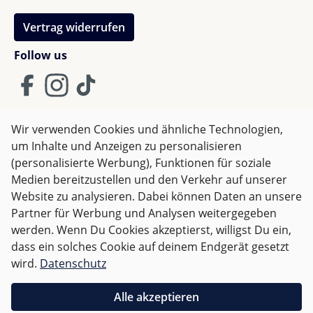
Vertrag widerrufen
Follow us
Wir verwenden Cookies und ähnliche Technologien,
um Inhalte und Anzeigen zu personalisieren
AGB
Impressum
Datenschutz
(personalisierte Werbung), Funktionen für soziale
Widerrufsrecht
Medien bereitzustellen und den Verkehr auf unserer
Website zu analysieren. Dabei können Daten an unsere
Partner für Werbung und Analysen weitergegeben
Alle Preise inkl. gesetzl. Mehrwertsteuer zzgl.
Versandkosten
werden. Wenn Du Cookies akzeptierst, willigst Du ein,
und ggf. Nachnahmegebühren, wenn nicht anders
dass ein solches Cookie auf deinem Endgerät gesetzt
angegeben.
wird.
Datenschutz
Für Österreich sind Bestellungen ab 50,- EUR
Alle akzeptieren
versandkostenfrei.