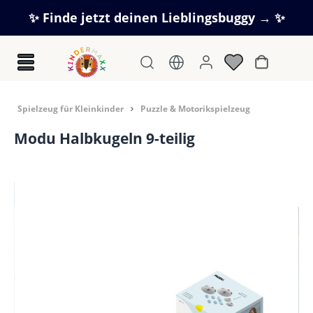
Zum Hauptinhalt springen
✨ Finde jetzt deinen Lieblingsbuggy → ✨
Warenkorb
Spielzeug für Kleinkinder
Puzzle & Motorikspielzeug
Modu Halbkugeln 9-teilig
Bildergalerie überspringen