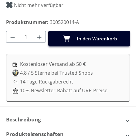
Nicht mehr verfügbar
Produktnummer:
300520014-A
Produkt Anzahl: Gib den gewünschten Wer
In den Warenkorb
Kostenloser Versand ab 50 €
4,8 / 5 Sterne bei Trusted Shops
14 Tage Rückgaberecht
10% Newsletter-Rabatt auf UVP-Preise
Beschreibung
Sebra Puppenbett inkl.
Produkteigenschaften