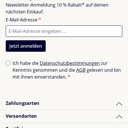
Unbefriedigend (0)
0%
Newsletter-Anmeldung 10 % Rabatt* auf deinen
nächsten Einkauf.
E-Mail-Adresse
*
Bewerte dieses Produkt!
Teile deine Erfahrungen mit anderen Kunden.
Jetzt anmelden
Bewertung schreiben
Ich habe die
Datenschutzbestimmungen
zur
Kenntnis genommen und die
AGB
gelesen und bin
Bewertungen nur in der aktuellen Sprache anzeigen.
mit ihnen einverstanden.
*
Sortiert nach
Zahlungsarten
1
Bewertung
Versandarten