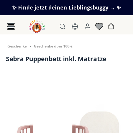
Zum Hauptinhalt springen
✨ Finde jetzt deinen Lieblingsbuggy → ✨
Warenkorb
Geschenke
Geschenke über 100 €
Sebra Puppenbett inkl. Matratze
Bildergalerie überspringen