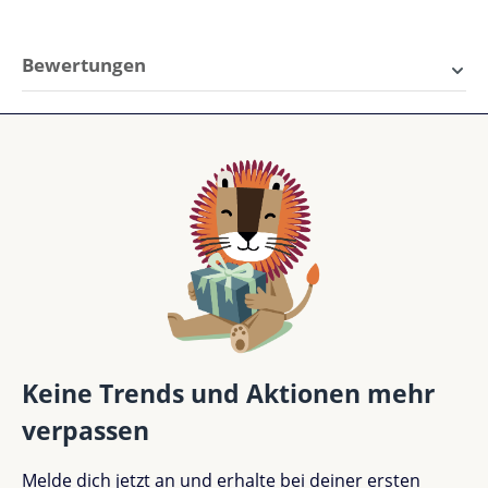
Bewertungen
1 von 1 Bewertungen
Durchschnittliche Bewertung von 5 von 5 Sternen
5 von 5 Sternen
Perfekt (1)
100%
Sehr gut (0)
0%
Gut (0)
0%
Keine Trends und Aktionen mehr
verpassen
Akzeptierbar (0)
0%
Melde dich jetzt an und erhalte bei deiner ersten