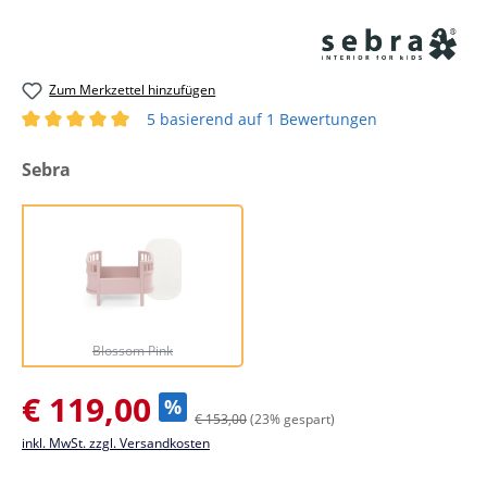
Zum Merkzettel hinzufügen
5 basierend auf 1 Bewertungen
Durchschnittliche Bewertung von 5 von 5 Sternen
auswählen
Sebra
Blossom Pink
(Diese Option ist zurzeit nicht verfügbar.)
Blossom Pink
Verkaufspreis:
€ 119,00
%
€ 153,00
(23% gespart)
inkl. MwSt. zzgl. Versandkosten