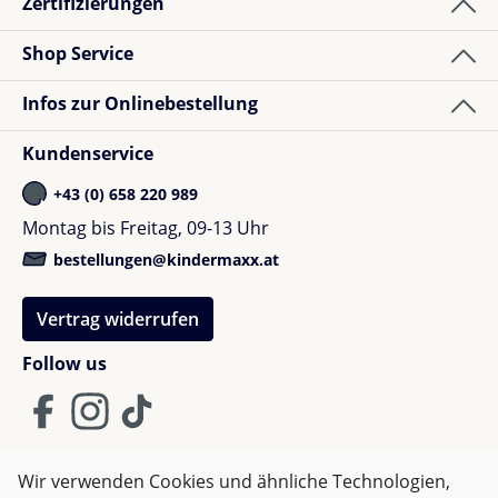
Zertifizierungen
Shopkunde
Bewertung mit 5 von 5 Sternen
Verified buyer
Shop Service
Süßes Puppenbett, passend zum Bett der
Infos zur Onlinebestellung
Puppenmama. Ein Must-have!
Kundenservice
+43 (0) 658 220 989
Montag bis Freitag, 09-13 Uhr
bestellungen@kindermaxx.at
Vertrag widerrufen
Follow us
Wir verwenden Cookies und ähnliche Technologien,