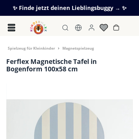
Zum Hauptinhalt springen
✨ Finde jetzt deinen Lieblingsbuggy → ✨
Warenkorb
Spielzeug für Kleinkinder
Magnetspielzeug
Ferflex Magnetische Tafel in
Bogenform 100x58 cm
Bildergalerie überspringen