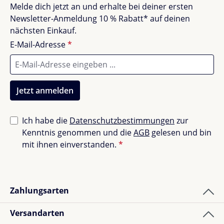
Der
Ferflex Magnetbogen
verbindet modernes
Keine Bewertungen gefunden. Teile deine
Melde dich jetzt an und erhalte bei deiner ersten
Design mit praktischer Funktion – ideal, um deinem
Erfahrungen mit anderen.
Newsletter-Anmeldung 10 % Rabatt* auf deinen
Zuhause eine persönliche, kreative Note zu verleihen.
nächsten Einkauf.
E-Mail-Adresse
*
Jetzt anmelden
Ich habe die
Datenschutzbestimmungen
zur
Kenntnis genommen und die
AGB
gelesen und bin
mit ihnen einverstanden.
*
Zahlungsarten
Versandarten