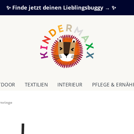
✨ Finde jetzt deinen Lieblingsbuggy → ✨
TDOOR
TEXTILIEN
IN­TE­RI­EUR
PFLEGE & ERNÄ
rnringe