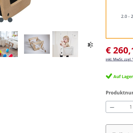
2.0 - 
Verkaufsprei
€ 260,
inkl. MwSt. zzgl
Auf Lage
Produktn
Produkt 