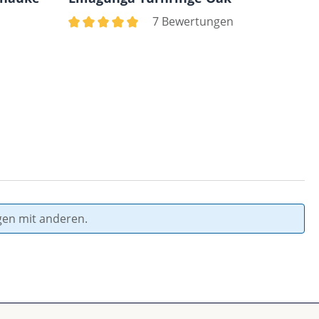
7 Bewertungen
Durchschnittliche Bewertung von 5 von 5 Ster
Durchs
gen mit anderen.