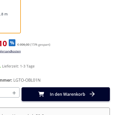
2.8 m
s:
10
%
€ 306,00
(15% gespart)
. Versandkosten
r.
Lieferzeit: 1-3 Tage
ummer:
LGTO-OBL01N
Anzahl: Gib den gewünschten Wert ein o
In den Warenkorb