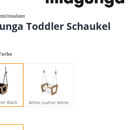
ttel hinzufügen
gunga Toddler Schaukel
Farbe
lack Leather Black
White Leather White
her Black
White Leather White