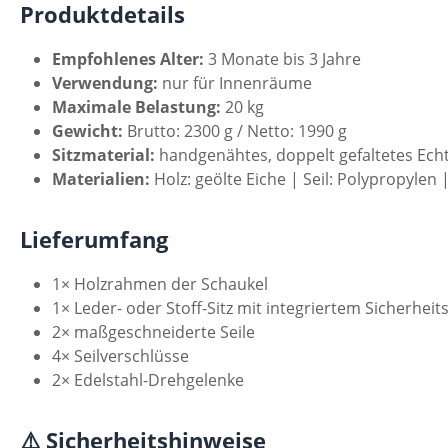
Produktdetails
Empfohlenes Alter:
3 Monate bis 3 Jahre
Verwendung:
nur für Innenräume
Maximale Belastung:
20 kg
Gewicht:
Brutto: 2300 g / Netto: 1990 g
Sitzmaterial:
handgenähtes, doppelt gefaltetes Echt
Materialien:
Holz: geölte Eiche | Seil: Polypropylen 
Lieferumfang
1× Holzrahmen der Schaukel
1× Leder- oder Stoff-Sitz mit integriertem Sicherheit
2× maßgeschneiderte Seile
4× Seilverschlüsse
2× Edelstahl-Drehgelenke
⚠️ Sicherheitshinweise