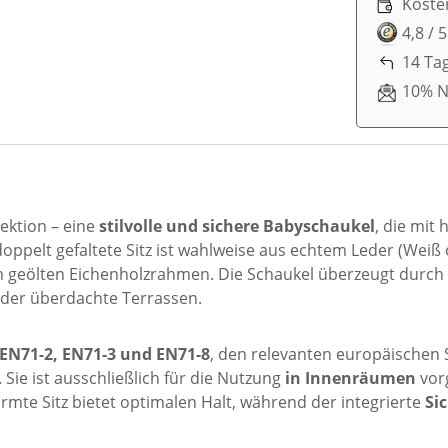
Koste
4,8 / 
14 Ta
10% N
lektion – eine
stilvolle und sichere Babyschaukel
, die mit
oppelt gefaltete Sitz ist wahlweise aus echtem Leder (Weiß
em geölten Eichenholzrahmen. Die Schaukel überzeugt durch
oder überdachte Terrassen.
, EN71-2, EN71-3 und EN71-8
, den relevanten europäischen 
. Sie ist ausschließlich für die Nutzung
in Innenräumen
vor
te Sitz bietet optimalen Halt, während der integrierte
Si