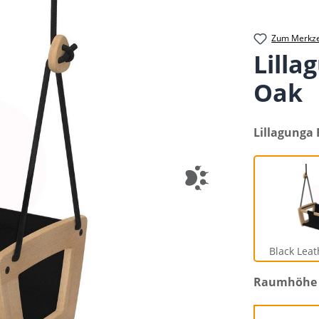
Zum Merkze
Lilla
Oak
auswählen
Lillagunga 
B
Black Leat
auswählen
Raumhöhe