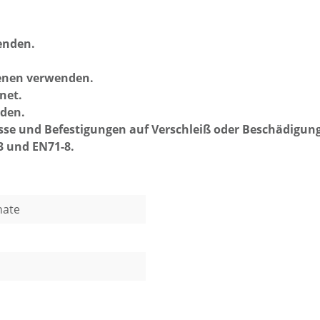
enden.
senen verwenden.
net.
nden.
üsse und Befestigungen auf Verschleiß oder Beschädigun
3 und EN71-8.
nate