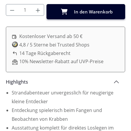
Produkt Anzahl: Gib den gewünschten Wer
In den Warenkorb
Kostenloser Versand ab 50 €
4,8 / 5 Sterne bei Trusted Shops
14 Tage Rückgaberecht
10% Newsletter-Rabatt auf UVP-Preise
Highlights
Strandabenteuer unvergesslich für neugierige
kleine Entdecker
Entdeckung spielerisch beim Fangen und
Beobachten von Krabben
Ausstattung komplett für direktes Loslegen im