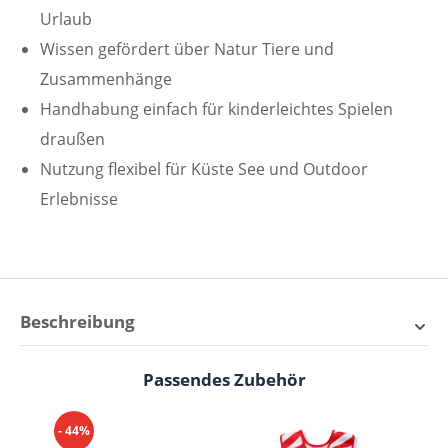
Urlaub
Wissen gefördert über Natur Tiere und
Zusammenhänge
Handhabung einfach für kinderleichtes Spielen
draußen
Nutzung flexibel für Küste See und Outdoor
Erlebnisse
Beschreibung
Liewood Cora Krabbenfang-
Passendes Zubehör
Produktgalerie überspringen
Set – Sommerabenteuer am
Meer
- 44%
- 