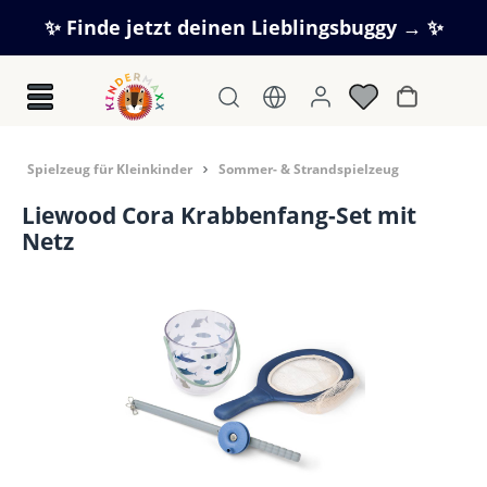
Zum Hauptinhalt springen
✨ Finde jetzt deinen Lieblingsbuggy → ✨
Warenkorb
Spielzeug für Kleinkinder
Sommer- & Strandspielzeug
Liewood Cora Krabbenfang-Set mit
Netz
Bildergalerie überspringen