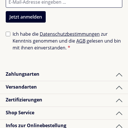
Produktdetails
Jetzt anmelden
Krabbenfang-Set für Kinder
Mit Angel, Netz und transparentem Kübel
Ich habe die
Datenschutzbestimmungen
zur
5 Meter Schnur mit Köderclip
Kenntnis genommen und die
AGB
gelesen und bin
Sicherer Verschlussmechanismus
mit ihnen einverstanden.
*
Ideal für Strand und Hafen
Zahlungsarten
Versandarten
Zertifizierungen
Shop Service
Infos zur Onlinebestellung