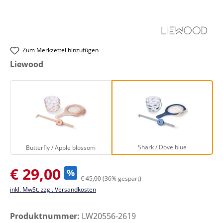
Zum Merkzettel hinzufügen
auswählen
Liewood
Butterfly / Apple blossom
Shark / Dove blue
Shark / Dove blue
Butterfly / Apple blossom
Verkaufspreis:
€ 29,00
%
€ 45,00
(36% gespart)
inkl. MwSt. zzgl. Versandkosten
Produktnummer:
LW20556-2619