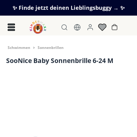
Zum Hauptinhalt springen
✨ Finde jetzt deinen Lieblingsbuggy → ✨
Warenkorb
Schwimmen
Sonnenbrillen
SooNice Baby Sonnenbrille 6-24 M
Bildergalerie überspringen