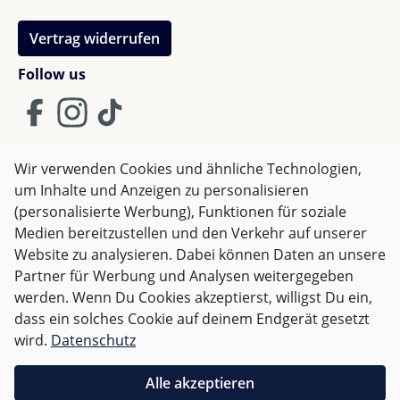
Vertrag widerrufen
Follow us
Wir verwenden Cookies und ähnliche Technologien,
um Inhalte und Anzeigen zu personalisieren
AGB
Impressum
Datenschutz
(personalisierte Werbung), Funktionen für soziale
Widerrufsrecht
Medien bereitzustellen und den Verkehr auf unserer
Website zu analysieren. Dabei können Daten an unsere
Partner für Werbung und Analysen weitergegeben
Alle Preise inkl. gesetzl. Mehrwertsteuer zzgl.
Versandkosten
werden. Wenn Du Cookies akzeptierst, willigst Du ein,
und ggf. Nachnahmegebühren, wenn nicht anders
dass ein solches Cookie auf deinem Endgerät gesetzt
angegeben.
wird.
Datenschutz
Für Österreich sind Bestellungen ab 50,- EUR
Alle akzeptieren
versandkostenfrei.