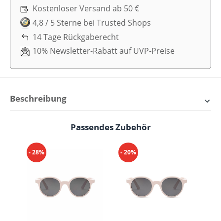
Kostenloser Versand ab 50 €
4,8 / 5 Sterne bei Trusted Shops
14 Tage Rückgaberecht
10% Newsletter-Rabatt auf UVP-Preise
Beschreibung
SooNice Babysonnenbrille -
Passendes Zubehör
Produktgalerie überspringen
Perfekter Schutz für die
Kleinsten
- 28%
- 20%
- 
Nach der Einführung der SooNice
Kindersonnenbrillen haben viele Eltern nach
Sonnenbrillen für Babys gefragt. Nach einem Jahr
Entwicklung und unzähligen Feedbackrunden freuen