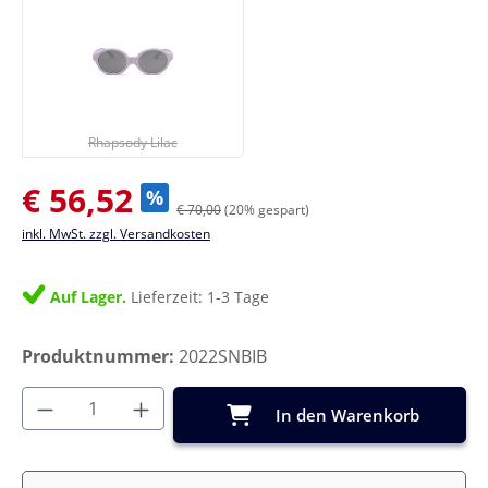
Rhapsody Lilac
(Diese Option ist zurzeit nicht verfügbar.)
Rhapsody Lilac
Verkaufspreis:
€ 56,52
%
€ 70,00
(20% gespart)
inkl. MwSt. zzgl. Versandkosten
Auf Lager.
Lieferzeit: 1-3 Tage
Produktnummer:
2022SNBIB
Produkt Anzahl: Gib den gewünschten Wer
In den Warenkorb