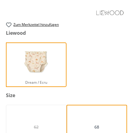
Zum Merkzettel hinzufügen
auswählen
Liewood
Dream / Ecru
Dream / Ecru
auswählen
Size
62
68
(Diese Option ist zurzeit nicht verfügbar.)