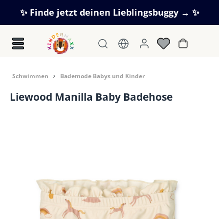
Zum Hauptinhalt springen
✨ Finde jetzt deinen Lieblingsbuggy → ✨
Warenkorb
Schwimmen
Bademode Babys und Kinder
Liewood Manilla Baby Badehose
Bildergalerie überspringen