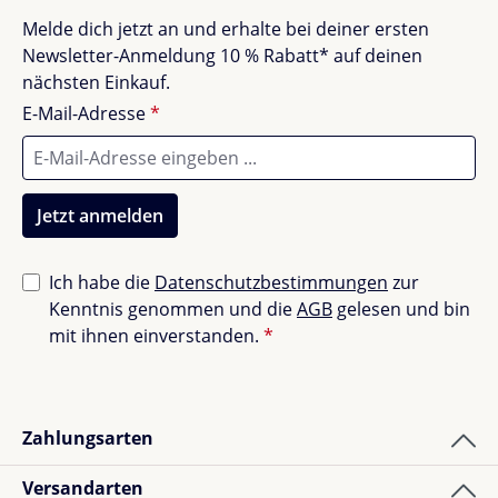
Keinen Weichspüler verwenden
Keine Bewertungen gefunden. Teile deine
Nach dem Schwimmen ausspülen, nicht
Melde dich jetzt an und erhalte bei deiner ersten
Erfahrungen mit anderen.
auswringen
Newsletter-Anmeldung 10 % Rabatt* auf deinen
Nicht im Trockner trocknen, nicht bügeln, nicht
nächsten Einkauf.
bleichen
E-Mail-Adresse
*
Kombiniere die
Liewood Manilla Baby Badehose
mit
einem passenden Liewood Sonnenhut für noch mehr
Jetzt anmelden
Schutz. Jetzt entdecken & sorgenfrei den Sommer
genießen!
Ich habe die
Datenschutzbestimmungen
zur
Kenntnis genommen und die
AGB
gelesen und bin
mit ihnen einverstanden.
*
Zahlungsarten
Versandarten