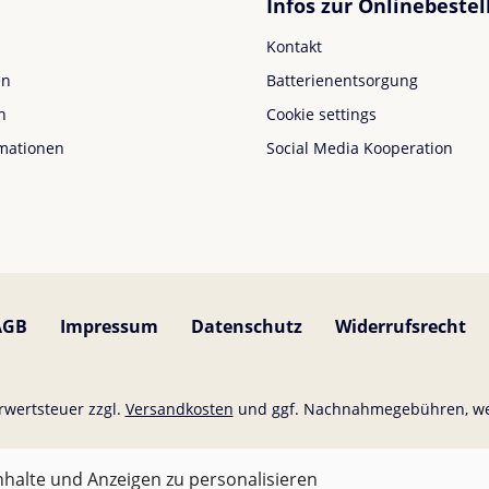
Infos zur Onlinebestel
Kontakt
en
Batterienentsorgung
n
Cookie settings
mationen
Social Media Kooperation
AGB
Impressum
Datenschutz
Widerrufsrecht
hrwertsteuer zzgl.
Versandkosten
und ggf. Nachnahmegebühren, we
Für Österreich sind Bestellungen ab 50,- EUR versandkostenfrei.
halte und Anzeigen zu personalisieren