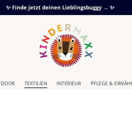
✨ Finde jetzt deinen Lieblingsbuggy → ✨
TDOOR
TEXTILIEN
IN­TE­RI­EUR
PFLEGE & ERNÄ