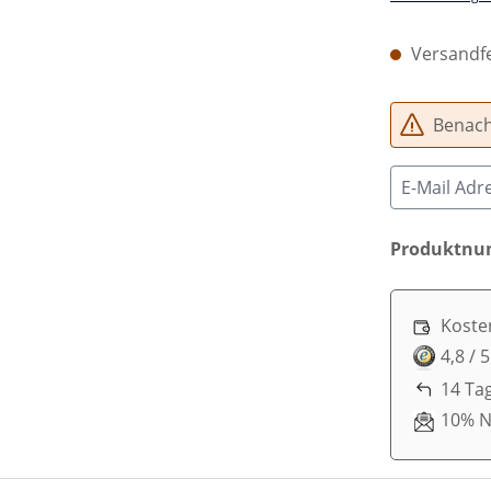
Versandfe
Benachr
Produktn
Koste
4,8 / 
14 Ta
10% N