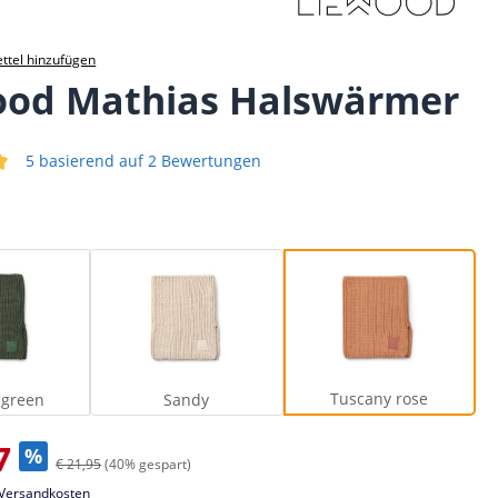
ttel hinzufügen
ood Mathias Halswärmer
5 basierend auf 2 Bewertungen
iche Bewertung von 5 von 5 Sternen
Hunter green
Sandy
Tuscany rose
Tuscany rose
 green
Sandy
s:
7
%
€ 21,95
(40% gespart)
. Versandkosten