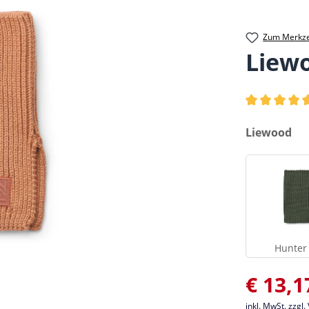
Zum Merkze
Liew
Durchschnittl
auswählen
Liewood
Hunter
Verkaufsprei
€ 13,1
inkl. MwSt. zzgl