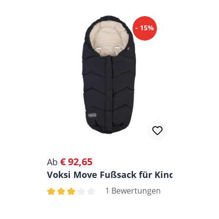
Produktgalerie überspringen
- 15%
€ 92,65
Regulärer Preis:
Ab
Voksi Move Fußsack für Kinderwagen &
1 Bewertungen
Durchschnittliche Bewertung von 3 von 5 Ster