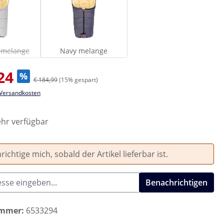
Light grey melange
Navy melange
Diese Option ist zurzeit nicht verfügbar.)
y melange
Navy melange
s:
24
%
€ 184,99
(15% gespart)
. Versandkosten
hr verfügbar
ichtige mich, sobald der Artikel lieferbar ist.
Benachrichtigen
ummer:
6533294