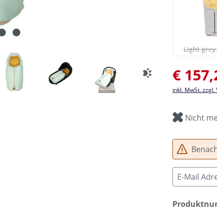
(
Light gre
Verkaufsprei
€ 157,
inkl. MwSt. zzgl
Nicht me
Benachr
Produktn