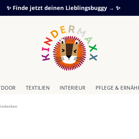
✨ Finde jetzt deinen Lieblingsbuggy → ✨
TDOOR
TEXTILIEN
IN­TE­RI­EUR
PFLEGE & ERNÄ
eindecken