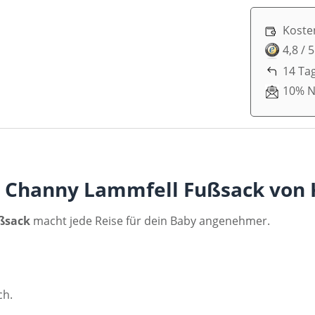
Koste
4,8 / 
14 Ta
10% N
 Channy Lammfell Fußsack von 
ßsack
macht jede Reise für dein Baby angenehmer.
ch.